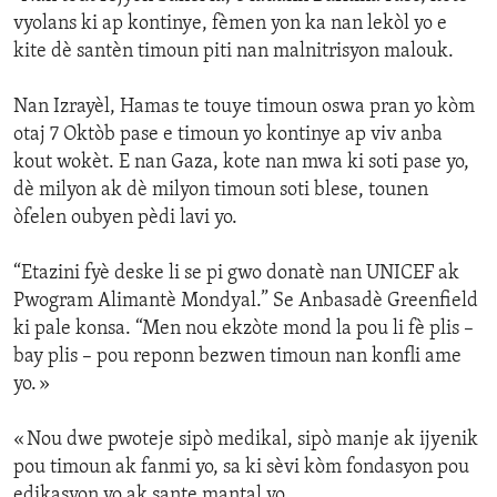
vyolans ki ap kontinye, fèmen yon ka nan lekòl yo e
kite dè santèn timoun piti nan malnitrisyon malouk.
Nan Izrayèl, Hamas te touye timoun oswa pran yo kòm
otaj 7 Oktòb pase e timoun yo kontinye ap viv anba
kout wokèt. E nan Gaza, kote nan mwa ki soti pase yo,
dè milyon ak dè milyon timoun soti blese, tounen
òfelen oubyen pèdi lavi yo.
“Etazini fyè deske li se pi gwo donatè nan UNICEF ak
Pwogram Alimantè Mondyal.” Se Anbasadè Greenfield
ki pale konsa. “Men nou ekzòte mond la pou li fè plis –
bay plis – pou reponn bezwen timoun nan konfli ame
yo. »
« Nou dwe pwoteje sipò medikal, sipò manje ak ijyenik
pou timoun ak fanmi yo, sa ki sèvi kòm fondasyon pou
edikasyon yo ak sante mantal yo.