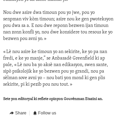
Nou dwe asire dwa timoun pou yo jwe, pou yo
senpman viv kòm timoun; asire nou ke gen pwoteksyon
pou dwa sa a. E nou dwe reponn bezwen ijan timoun
nan zonn konfli yo, nou dwe konsidere tou resous ke yo
bezwen pou avni yo. »
« Lè nou asire ke timoun yo an sekirite, ke yo pa nan
fredi, e ke yo manje,” se Anbasadè Greenfield ki ap
pale, « Lè nou ba yo aksè nan edikasyon, swen sante,
sipò psikolojik ke yo bezwen pou yo grandi, nou pa
sèlman sove avni yo – nou bati yon mond ki gen plis
sekirite, pi ki pezib pou nou tout. »
Sete yon editoryal ki reflete opinyon Gouvènman Etazini an.
Share
Follow us