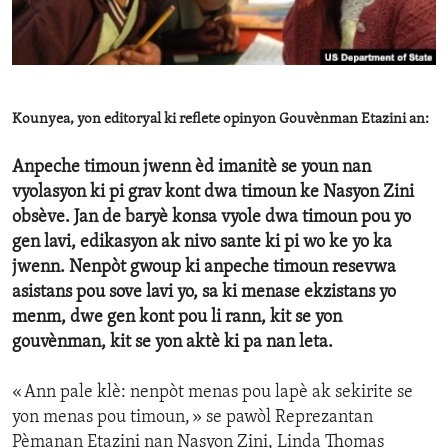
ENVIRONMENT AND HEALTH
IDEALS AND INSTITUTIONS
Kounyea, yon editoryal ki reflete opinyon Gouvènman Etazini an:
Anpeche timoun jwenn èd imanitè se youn nan
vyolasyon ki pi grav kont dwa timoun ke Nasyon Zini
obsève. Jan de baryè konsa vyole dwa timoun pou yo
gen lavi, edikasyon ak nivo sante ki pi wo ke yo ka
jwenn. Nenpòt gwoup ki anpeche timoun resevwa
asistans pou sove lavi yo, sa ki menase ekzistans yo
menm, dwe gen kont pou li rann, kit se yon
gouvènman, kit se yon aktè ki pa nan leta.
« Ann pale klè: nenpòt menas pou lapè ak sekirite se
yon menas pou timoun, » se pawòl Reprezantan
Pèmanan Etazini nan Nasyon Zini, Linda Thomas