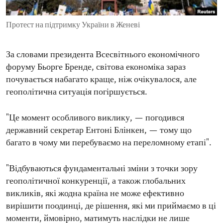
ENVIRONMENT AND HEALTH
Протест на підтримку України в Женеві
IDEALS AND INSTITUTIONS
За словами президента Всесвітнього економічного
форуму Бьорге Бренде, світова економіка зараз
почувається набагато краще, ніж очікувалося, але
геополітична ситуація погіршується.
"Це момент особливого виклику, — погодився
державний секретар Ентоні Блінкен, — тому що
багато в чому ми перебуваємо на переломному етапі".
"Відбуваються фундаментальні зміни з точки зору
геополітичної конкуренції, а також глобальних
викликів, які жодна країна не може ефективно
вирішити поодинці, де рішення, які ми приймаємо в ці
моменти, ймовірно, матимуть наслідки не лише