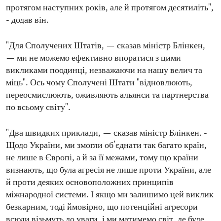
протягом наступних років, але й протягом десятиліть",
- додав він.
"Для Сполучених Штатів, — сказав міністр Блінкен,
— ми не можемо ефективно впоратися з цими
викликами поодинці, незважаючи на нашу велич та
міць". Ось чому Сполучені Штати "відновлюють,
переосмислюють, оживляють альянси та партнерства
по всьому світу".
"Два швидких приклади, — сказав міністр Блінкен. -
Щодо України, ми змогли об’єднати так багато країн,
не лише в Європі, а й за її межами, тому що країни
визнають, що була агресія не лише проти України, але
й проти деяких основоположних принципів
міжнародної системи. І якщо ми залишимо цей виклик
безкарним, тоді ймовірно, що потенційні агресори
всюди візьмуть до уваги, і ми матимемо світ, де буде