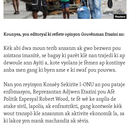
ENVIRONMENT AND HEALTH
IDEALS AND INSTITUTIONS
Kounyea, yon editoryal ki reflete opinyon Gouvènman Etazini an:
Kèk abi dwa moun terib ansanm ak gwo bezwen pou
asistans imanitè, se bagay ki parèt klè nan trajedi ki ap
dewoule ann Ayiti a, kote vyolans je fèmen ap kontinye
anba men gang ki byen ame e ki swaf pou pouvwa.
Nan yon reyinyon Konsèy Sekirite l-ONU an pou pataje
enfòmasyon, Reprezantan Adjwen Etazini pou Afè
Politik Espesyal Robert Wood, te fè wè ke anplis de
atake sivil, lapolis, ak enfrastrikti, gang kontwole kèk
wout transpò kle ansanmm ak aktivite ekonomik la, sa
ki lakoz yon mank machandiz ak sèvis.