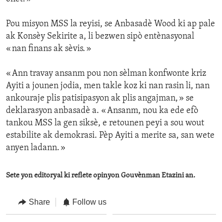
Pou misyon MSS la reyisi, se Anbasadè Wood ki ap pale
ak Konsèy Sekirite a, li bezwen sipò entènasyonal
« nan finans ak sèvis. »
« Ann travay ansanm pou non sèlman konfwonte kriz
Ayiti a jounen jodia, men takle koz ki nan rasin li, nan
ankouraje plis patisipasyon ak plis angajman, » se
deklarasyon anbasadè a. « Ansanm, nou ka ede efò
tankou MSS la gen siksè, e retounen peyi a sou wout
estabilite ak demokrasi. Pèp Ayiti a merite sa, san wete
anyen ladann. »
Sete yon editoryal ki reflete opinyon Gouvènman Etazini an.
Share
Follow us