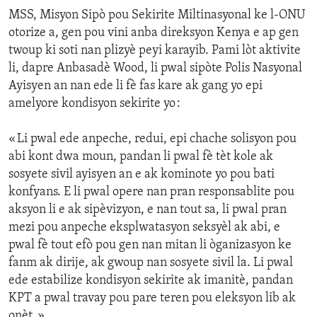
MSS, Misyon Sipò pou Sekirite Miltinasyonal ke l-ONU
otorize a, gen pou vini anba direksyon Kenya e ap gen
twoup ki soti nan plizyè peyi karayib. Pami lòt aktivite
li, dapre Anbasadè Wood, li pwal sipòte Polis Nasyonal
Ayisyen an nan ede li fè fas kare ak gang yo epi
amelyore kondisyon sekirite yo :
« Li pwal ede anpeche, redui, epi chache solisyon pou
abi kont dwa moun, pandan li pwal fè tèt kole ak
sosyete sivil ayisyen an e ak kominote yo pou bati
konfyans. E li pwal opere nan pran responsablite pou
aksyon li e ak sipèvizyon, e nan tout sa, li pwal pran
mezi pou anpeche eksplwatasyon seksyèl ak abi, e
pwal fè tout efò pou gen nan mitan li òganizasyon ke
fanm ak dirije, ak gwoup nan sosyete sivil la. Li pwal
ede estabilize kondisyon sekirite ak imanitè, pandan
KPT a pwal travay pou pare teren pou eleksyon lib ak
onèt. »