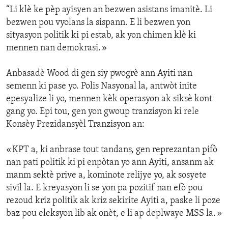
“Li klè ke pèp ayisyen an bezwen asistans imanitè. Li
bezwen pou vyolans la sispann. E li bezwen yon
sityasyon politik ki pi estab, ak yon chimen klè ki
mennen nan demokrasi. »
Anbasadè Wood di gen siy pwogrè ann Ayiti nan
semenn ki pase yo. Polis Nasyonal la, antwòt inite
epesyalize li yo, mennen kèk operasyon ak siksè kont
gang yo. Epi tou, gen yon gwoup tranzisyon ki rele
Konsèy Prezidansyèl Tranzisyon an:
« KPT a, ki anbrase tout tandans, gen reprezantan pifò
nan pati politik ki pi enpòtan yo ann Ayiti, ansanm ak
manm sektè prive a, kominote relijye yo, ak sosyete
sivil la. E kreyasyon li se yon pa pozitif nan efò pou
rezoud kriz politik ak kriz sekirite Ayiti a, paske li poze
baz pou eleksyon lib ak onèt, e li ap deplwaye MSS la. »