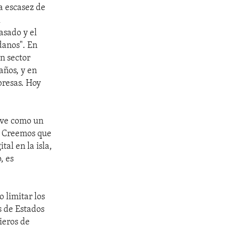
a escasez de
l
asado y el
danos". En
n sector
años, y en
presas. Hoy
irve como un
e. Creemos que
al en la isla,
, es
 limitar los
s de Estados
ieros de