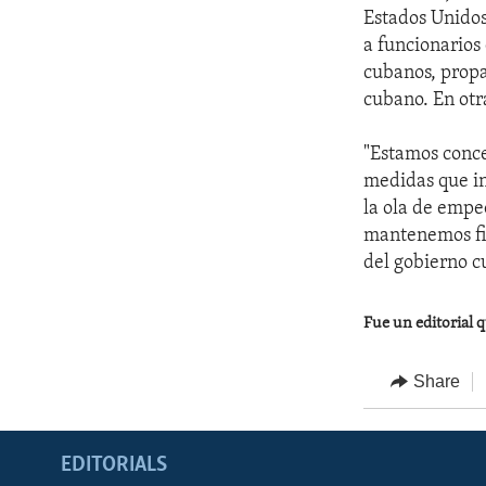
Estados Unidos
a funcionarios
cubanos, propa
cubano. En otr
"Estamos conce
medidas que i
la ola de empe
mantenemos fir
del gobierno c
Fue un editorial 
Share
EDITORIALS