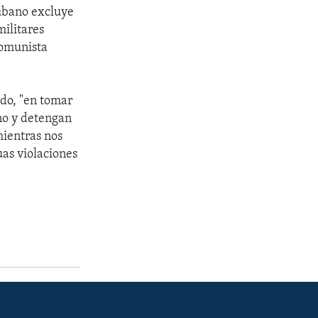
cubano excluye
ilitares
comunista
do, "en tomar
no y detengan
mientras nos
as violaciones