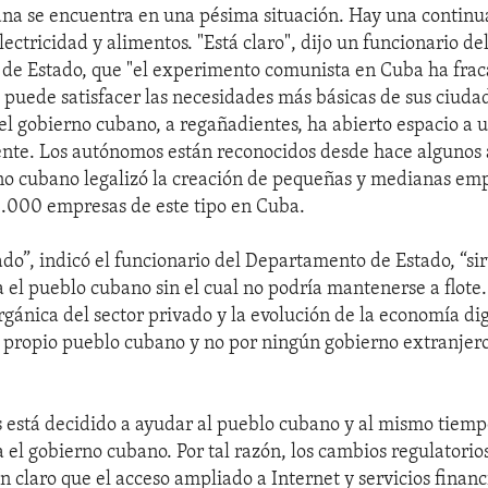
a se encuentra en una pésima situación. Hay una continu
ectricidad y alimentos. "Está claro", dijo un funcionario de
e Estado, que "el experimento comunista en Cuba ha frac
 puede satisfacer las necesidades más básicas de sus ciuda
el gobierno cubano, a regañadientes, ha abierto espacio a u
ente. Los autónomos están reconocidos desde hace algunos 
no cubano legalizó la creación de pequeñas y medianas em
1.000 empresas de este tipo en Cuba.
vado”, indicó el funcionario del Departamento de Estado, “s
a el pueblo cubano sin el cual no podría mantenerse a flot
gánica del sector privado y la evolución de la economía digit
l propio pueblo cubano y no por ningún gobierno extranjero
 está decidido a ayudar al pueblo cubano y al mismo tiempo
a el gobierno cubano. Por tal razón, los cambios regulatorio
n claro que el acceso ampliado a Internet y servicios financ