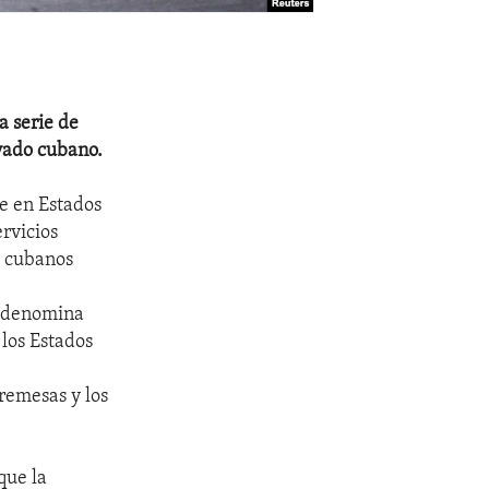
 serie de
ivado cubano.
de en Estados
ervicios
s cubanos
s
e denomina
 los Estados
remesas y los
que la