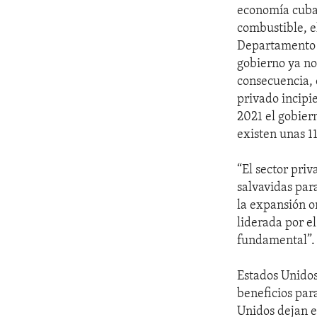
economía cuban
combustible, el
Departamento d
gobierno ya no
consecuencia, 
privado incipi
2021 el gobier
existen unas 1
“El sector pri
salvavidas par
la expansión or
liderada por e
fundamental”.
Estados Unidos
beneficios par
Unidos dejan e