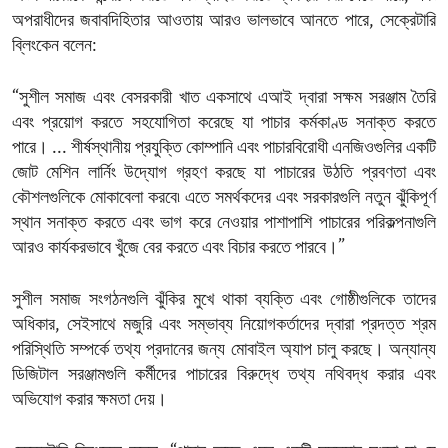
অপরাধীদের জবাবদিহিতার আওতায় আরও ভালভাবে আনতে পারে, সেক্রেটারি
ব্লিংকেন বলেন:
“সুশীল সমাজ এবং বেসরকারী খাত একসাথে এআই দ্বারা সক্ষম সরঞ্জাম তৈরি
এবং প্রয়োগ করতে সহযোগিতা করেছে যা পাচার কর্মকাণ্ড সনাক্ত করতে
পারে। ... শীর্ষস্থানীয় প্রযুক্তি কোম্পানি এবং পাচারবিরোধী এনজিওগুলির একটি
জোট মেশিন লার্নিং উদ্যোগ গ্রহণ করছে যা পাচারের উঠতি প্রবণতা এবং
কৌশলগুলিকে মোকাবেলা করবে৷ এতে সমর্থকদের এবং সরকারগুলি নতুন ঝুঁকিপূর্ণ
স্থান সনাক্ত করতে এবং ভাগ করে নেওয়ার পাশাপাশি পাচারের পরিকল্পনাগুলি
আরও কার্যকরভাবে খুঁজে বের করতে এবং বিচার করতে পারবে।”
সুশীল সমাজ সংগঠনগুলি ঝুঁকির মুখে থাকা ব্যক্তি এবং গোষ্ঠীগুলিকে তাদের
অধিকার, সেইসাথে মজুরি এবং সম্ভাব্য নিয়োগকর্তাদের দ্বারা প্রদত্ত শ্রম
পরিস্থিতি সম্পর্কে তথ্য প্রদানের জন্য মোবাইল অ্যাপ চালু করছে। অন্যান্য
ডিজিটাল সরঞ্জামগুলি কর্মীদের পাচারের বিরুদ্ধে তথ্য নথিবদ্ধ করার এবং
অভিযোগ করার ক্ষমতা দেয়।