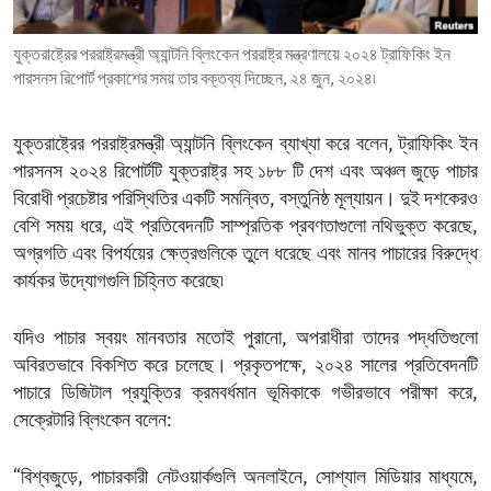
ENVIRONMENT AND HEALTH
যুক্তরাষ্ট্রের পররাষ্ট্রমন্ত্রী অ্যান্টনি ব্লিংকেন পররাষ্ট্র মন্ত্রণালয়ে ২০২৪ ট্রাফিকিং ইন
IDEALS AND INSTITUTIONS
পারসনস রিপোর্ট প্রকাশের সময় তার বক্তব্য দিচ্ছেন, ২৪ জুন, ২০২৪৷
যুক্তরাষ্ট্রের পররাষ্ট্রমন্ত্রী অ্যান্টনি ব্লিংকেন ব্যাখ্যা করে বলেন, ট্রাফিকিং ইন
পারসনস ২০২৪ রিপোর্টটি যুক্তরাষ্ট্র সহ ১৮৮ টি দেশ এবং অঞ্চল জুড়ে পাচার
বিরোধী প্রচেষ্টার পরিস্থিতির একটি সমন্বিত, বস্তুনিষ্ঠ মূল্যায়ন। দুই দশকেরও
বেশি সময় ধরে, এই প্রতিবেদনটি সাম্প্রতিক প্রবণতাগুলো নথিভুক্ত করেছে,
অগ্রগতি এবং বিপর্যয়ের ক্ষেত্রগুলিকে তুলে ধরেছে এবং মানব পাচারের বিরুদ্ধে
কার্যকর উদ্যোগগুলি চিহ্নিত করেছে৷
যদিও পাচার স্বয়ং মানবতার মতোই পুরানো, অপরাধীরা তাদের পদ্ধতিগুলো
অবিরতভাবে বিকশিত করে চলেছে। প্রকৃতপক্ষে, ২০২৪ সালের প্রতিবেদনটি
পাচারে ডিজিটাল প্রযুক্তির ক্রমবর্ধমান ভূমিকাকে গভীরভাবে পরীক্ষা করে,
সেক্রেটারি ব্লিংকেন বলেন:
“বিশ্বজুড়ে, পাচারকারী নেটওয়ার্কগুলি অনলাইনে, সোশ্যাল মিডিয়ার মাধ্যমে,