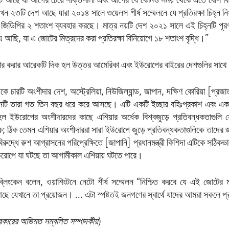
আছে যা আগের চেয়ে শক্তিশালী এবং আগের যে কোনও সময় থেকে এতে বেশি বিনি
২৩টি দেশ আছে যারা ২০১৪ সালে ওয়েলস শীর্ষ সম্মেলনে যে প্রতিরক্ষা চিহ্ন নির্
র জিডিপির ২ শতাংশ ব্যবহার করছে। মাত্র নয়টি দেশ ২০২১ সালে এই চিহ্নটি পূ
 আছি, যা এ জোটের মিত্রদের করা প্রতিরক্ষা বিনিয়োগে ১৮ শতাংশ বৃদ্ধি।”
 করার আরেকটি দিক হল উত্তর আমেরিকা এবং ইউরোপের বাইরের দেশগুলির সাথে অ
কে চারটি অংশীদার দেশ, অস্ট্রেলিয়া, নিউজিল্যান্ড, জাপান, দক্ষিণ কোরিয়া [প্রজাত
টি তারা গত তিন বছর ধরে করে আসছে। এটি একটি ইচ্ছার বহিঃপ্রকাশ এবং একটি স
 হল ইউরোপের অংশীদারদের কাছে এশিয়ার অর্ধেক বিশ্বজুড়ে প্রতিবন্ধকতাগুলি য
িক; ঠিক তেমন এশিয়ার অংশীদাররা সারা ইউরোপে জুড়ে প্রতিবন্ধকতাগুলিকে তাদের জন
ুদ্ধে রুশ আগ্রাসনের পরিপ্রেক্ষিতে [জাপানি] প্রধানমন্ত্রী কিশিদা এটিকে সঠিকভ
োপে যা ঘটছে তা আগামীকাল এশিয়ায় ঘটতে পারে।
 ব্লিংকেন বলেন, ওয়াশিংটনে নেটো শীর্ষ সম্মেলন “নিশ্চিত করবে যে এই জোটের
 আছে যেখানে তা প্রয়োজন। ... এটা স্পষ্টতই জনগণের স্বার্থে যাদের আমরা সকলে প
র সরকারের অভিমত সম্বলিত সম্পাদকীয়
)