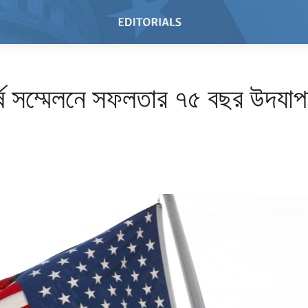
র্ষ সম্মেলনে সফলতার ৭৫ বছর উদযা