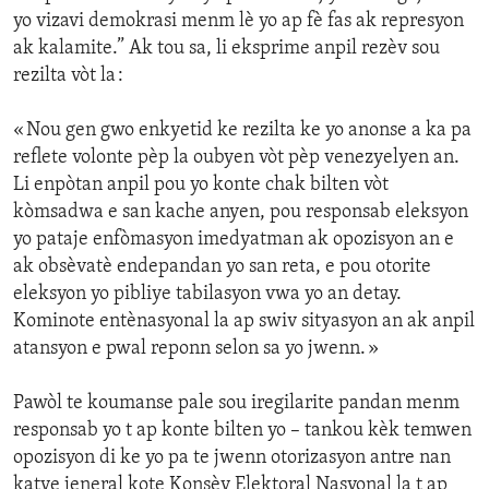
yo vizavi demokrasi menm lè yo ap fè fas ak represyon
ak kalamite.” Ak tou sa, li eksprime anpil rezèv sou
rezilta vòt la :
« Nou gen gwo enkyetid ke rezilta ke yo anonse a ka pa
reflete volonte pèp la oubyen vòt pèp venezyelyen an.
Li enpòtan anpil pou yo konte chak bilten vòt
kòmsadwa e san kache anyen, pou responsab eleksyon
yo pataje enfòmasyon imedyatman ak opozisyon an e
ak obsèvatè endepandan yo san reta, e pou otorite
eleksyon yo pibliye tabilasyon vwa yo an detay.
Kominote entènasyonal la ap swiv sityasyon an ak anpil
atansyon e pwal reponn selon sa yo jwenn. »
Pawòl te koumanse pale sou iregilarite pandan menm
responsab yo t ap konte bilten yo – tankou kèk temwen
opozisyon di ke yo pa te jwenn otorizasyon antre nan
katye jeneral kote Konsèy Elektoral Nasyonal la t ap