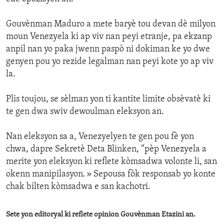
Gouvènman Maduro a mete baryè tou devan dè milyon
moun Venezyela ki ap viv nan peyi etranje, pa ekzanp
anpil nan yo paka jwenn paspò ni dokiman ke yo dwe
genyen pou yo rezide legalman nan peyi kote yo ap viv
la.
Plis toujou, se sèlman yon ti kantite limite obsèvatè ki
te gen dwa swiv dewoulman eleksyon an.
Nan eleksyon sa a, Venezyelyen te gen pou fè yon
chwa, dapre Sekretè Deta Blinken, “pèp Venezyela a
merite yon eleksyon ki reflete kòmsadwa volonte li, san
okenn manipilasyon. » Sepousa fòk responsab yo konte
chak bilten kòmsadwa e san kachotri.
Sete yon editoryal ki reflete opinion Gouvènman Etazini an.