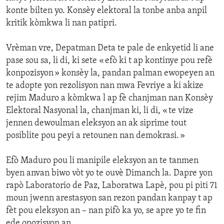
konte bilten yo. Konsèy elektoral la tonbe anba anpil
kritik kòmkwa li nan patipri.
Vrèman vre, Depatman Deta te pale de enkyetid li ane
pase sou sa, li di, ki sete « efò ki t ap kontinye pou refè
konpozisyon » konsèy la, pandan palman ewopeyen an
te adopte yon rezolisyon nan mwa Fevriye a ki akize
rejim Maduro a kòmkwa l ap fè chanjman nan Konsèy
Elektoral Nasyonal la, chanjman ki, li di, « te vize
jennen dewoulman eleksyon an ak siprime tout
posiblite pou peyi a retounen nan demokrasi. »
Efò Maduro pou li manipile eleksyon an te tanmen
byen anvan biwo vòt yo te ouvè Dimanch la. Dapre yon
rapò Laboratorio de Paz, Laboratwa Lapè, pou pi piti 71
moun jwenn arestasyon san rezon pandan kanpay t ap
fèt pou eleksyon an – nan pifò ka yo, se apre yo te fin
ede opozisyon an.