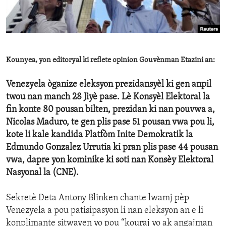
ENVIRONMENT AND HEALTH
IDEALS AND INSTITUTIONS
Kounyea, yon editoryal ki reflete opinion Gouvènman Etazini an:
Venezyela òganize eleksyon prezidansyèl ki gen anpil
twou nan manch 28 Jiyè pase. Lè Konsyèl Elektoral la
fin konte 80 pousan bilten, prezidan ki nan pouvwa a,
Nicolas Maduro, te gen plis pase 51 pousan vwa pou li,
kote li kale kandida Platfòm Inite Demokratik la
Edmundo Gonzalez Urrutia ki pran plis pase 44 pousan
vwa, dapre yon kominike ki soti nan Konsèy Elektoral
Nasyonal la (CNE).
Sekretè Deta Antony Blinken chante lwamj pèp
Venezyela a pou patisipasyon li nan eleksyon an e li
konplimante sitwayen yo pou “kouraj yo ak angajman