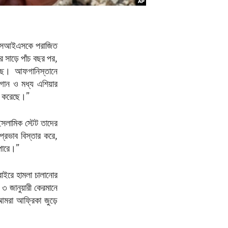
 আইএসআইএসকে পরাজিত
 সাড়ে পাঁচ বছর পর,
়েছে। আফগানিস্তানে
ান ও মধ্য এশিয়ার
নত করেছে।”
সলামিক স্টেট তাদের
প্রভাব বিস্তার করে,
 পারে।”
 বাইরে হামলা চালানোর
৩ জানুয়ারী কেরমানে
আমরা আফ্রিকা জুড়ে