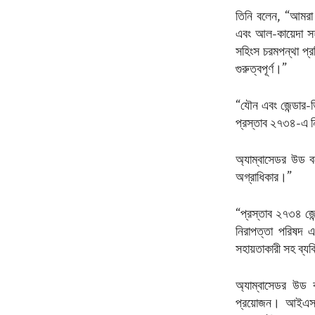
তিনি বলেন, “আমরা
এবং আল-কায়েদা সহয
সহিংস চরমপন্থা প্র
গুরুত্বপূর্ণ।”
“যৌন এবং জেন্ডার-ভ
প্রস্তাব ২৭৩৪-এ নিষ
অ্যাম্বাসেডর উড ব
অগ্রাধিকার।”
“প্রস্তাব ২৭৩৪ জেন
নিরাপত্তা পরিষদ এব
সহায়তাকারী সহ ব্য
অ্যাম্বাসেডর উড বল
প্রয়োজন। আইএসআই