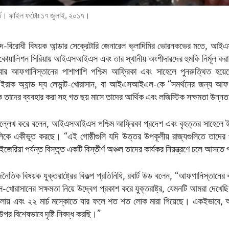
র্ত। ফাইল ফটোঃ ১৭ জুলাই, ২০১৭।
সবাদ-বিরোধী বিষয়ক আন্ডার সেক্রেটারি জেনারেল ভ্লাদিমির ভোরনকভের মতে,
কোয়ালিশন সিরিয়ায় আইএসআইএস এবং তার স্থানীয় অংশীদারদের হুমকি নির্মূল করার
ি আবার আফগানিস্তানের পাশাপাশি পশ্চিম আফ্রিকা এবং সাহেলে পুনরুত্থিত হয
 ইরাক অ্যান্ড দ্য লেভান্ট-খোরাসান, বা আইএসআইএল-কে “সমর্থনের জন্য আফগ
ুকে তাদের ব্যবহার করা সহ গত ছয় মাসে তাদের আর্থিক এবং লজিস্টিক সক্ষমতা উন্
ল্লেখ করে বলেন, আইএসআইএস পশ্চিম আফ্রিকা প্রদেশ এবং বৃহত্তর সাহেলে ই
রগুলিকে একীভূত করছে। “এই গোষ্ঠীগুলি যদি উত্তর উপকূলীয় রাজ্যগুলিতে তাদের 
জেরিয়া পর্যন্ত বিস্তৃত একটি বিস্তীর্ণ অঞ্চল তাদের কার্যকর নিয়ন্ত্রণে চলে আসতে
ৈতিক বিষয়ক যুক্তরাষ্ট্রের বিকল্প প্রতিনিধি, রবার্ট উড বলেন, “আফগানিস্তানের
সানের সক্ষমতা নিয়ে উদ্বেগ প্রকাশ করে যুক্তরাষ্ট্র, যেমনটি আমরা দেখেছি 
 হামলায় এবং ২২ মার্চ মস্কোতে যার ফলে শত শত লোক মারা গিয়েছে। একইভাবে, 
 উপর বিশেষভাবে দৃষ্টি নিবদ্ধ করছি।”