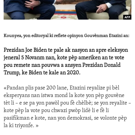
ENVIRONMENT AND HEALTH
IDEALS AND INSTITUTIONS
Kounyea, yon editoryal ki reflete opinyon Gouvènman Etazini an:
Prezidan Joe Biden te pale ak nasyon an apre eleksyon
jeneral 5 Novanm nan, kote pèp ameriken an te vote
pou remete nan pouvwa a ansyen Prezidan Donald
Trump, ke Biden te kale an 2020.
«Pandan plis pase 200 lane, Etazini reyalize pi bèl
eksperyans nan istwa mond la kote yon pèp gouvène
tèt li – e se pa yon pawòl pou fè chèlbè; se yon reyalite –
kote pèp la vote pou chwazi pwòp lidè li e fè li
pasifikman e kote, nan yon demokrasi, se volonte pèp
la ki triyonfe. »