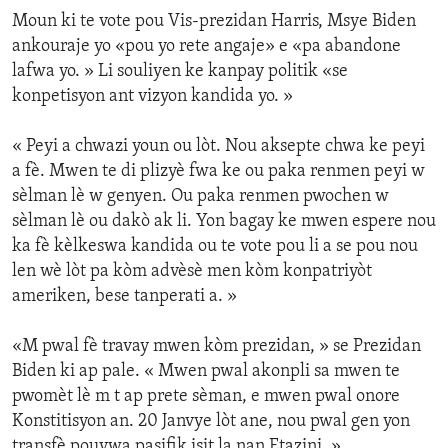
Moun ki te vote pou Vis-prezidan Harris, Msye Biden
ankouraje yo «pou yo rete angaje» e «pa abandone
lafwa yo. » Li souliyen ke kanpay politik «se
konpetisyon ant vizyon kandida yo. »
« Peyi a chwazi youn ou lòt. Nou aksepte chwa ke peyi
a fè. Mwen te di plizyè fwa ke ou paka renmen peyi w
sèlman lè w genyen. Ou paka renmen pwochen w
sèlman lè ou dakò ak li. Yon bagay ke mwen espere nou
ka fè kèlkeswa kandida ou te vote pou li a se pou nou
len wè lòt pa kòm advèsè men kòm konpatriyòt
ameriken, bese tanperati a. »
«M pwal fè travay mwen kòm prezidan, » se Prezidan
Biden ki ap pale. « Mwen pwal akonpli sa mwen te
pwomèt lè m t ap prete sèman, e mwen pwal onore
Konstitisyon an. 20 Janvye lòt ane, nou pwal gen yon
transfè pouvwa pasifik isit la nan Etazini. »