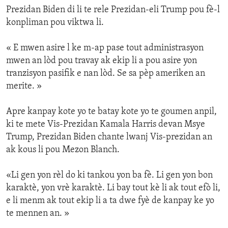
Prezidan Biden di li te rele Prezidan-eli Trump pou fè-l
konpliman pou viktwa li.
« E mwen asire l ke m-ap pase tout administrasyon
mwen an lòd pou travay ak ekip li a pou asire yon
tranzisyon pasifik e nan lòd. Se sa pèp ameriken an
merite. »
Apre kanpay kote yo te batay kote yo te goumen anpil,
ki te mete Vis-Prezidan Kamala Harris devan Msye
Trump, Prezidan Biden chante lwanj Vis-prezidan an
ak kous li pou Mezon Blanch.
«Li gen yon rèl do ki tankou yon ba fè. Li gen yon bon
karaktè, yon vrè karaktè. Li bay tout kè li ak tout efò li,
e li menm ak tout ekip li a ta dwe fyè de kanpay ke yo
te mennen an. »