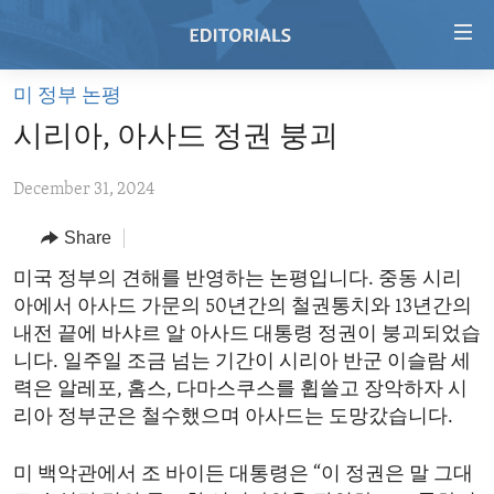
Accessibility
links
Skip
미 정부 논평
to
HOME
시리아, 아사드 정권 붕괴
main
VIDEO
content
December 31, 2024
RADIO
Skip
to
REGIONS
Share
main
TOPICS
AFRICA
미국 정부의 견해를 반영하는 논평입니다. 중동 시리
Navigation
아에서 아사드 가문의 50년간의 철권통치와 13년간의
Skip
ARCHIVE
AMERICAS
HUMAN RIGHTS
내전 끝에 바샤르 알 아사드 대통령 정권이 붕괴되었습
to
ABOUT US
ASIA
SECURITY AND DEFENSE
니다. 일주일 조금 넘는 기간이 시리아 반군 이슬람 세
Search
력은 알레포, 홈스, 다마스쿠스를 휩쓸고 장악하자 시
EUROPE
AID AND DEVELOPMENT
FOLLOW US
리아 정부군은 철수했으며 아사드는 도망갔습니다.
MIDDLE EAST
DEMOCRACY AND GOVERNANCE
미 백악관에서 조 바이든 대통령은 “이 정권은 말 그대
ECONOMY AND TRADE