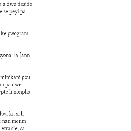
te a dwe deside
e se peyi pa
e ke pwogram
syonal la [ann
ominikani pou
onn pa dwe
pte li nonplis
a ki, si li
, e nan menm
etranje, sa