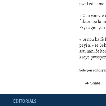
pwal ede amely
« Gen yon vrè 
faktori bò lan
Peyi a gen yon 
« Si nou ka fè 
peyi a,» se Sek
soti nan lòt ko
kreye pwosperi
Sete yon editorya
Share
EDITORIALS