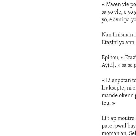
« Mwen vle pou 
sa yo vle, e yo
yo, e avni pa 
Nan finisman 
Etazini yo ann 
Epi tou, « Eta
Ayiti], » sa se
« Li enpòtan t
li aksepte, ni
mande okenn pe
tou. »
Li t ap moutre
pase, pwal bay
moman an, Sekr