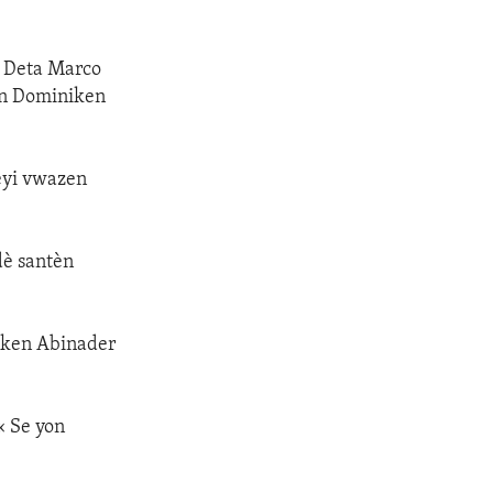
è Deta Marco
an Dominiken
peyi vwazen
 dè santèn
iken Abinader
« Se yon