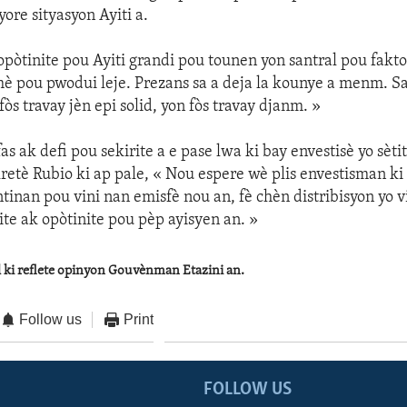
ore sityasyon Ayiti a.
opòtinite pou Ayiti grandi pou tounen yon santral pou fakto
mè pou pwodui leje. Prezans sa a deja la kounye a menm. Sa 
fòs travay jèn epi solid, yon fòs travay djanm. »
fas ak defi pou sekirite a e pase lwa ki bay envestisè yo sèti
retè Rubio ki ap pale, « Nou espere wè plis envestisman ki 
ntinan pou vini nan emisfè nou an, fè chèn distribisyon yo v
te ak opòtinite pou pèp ayisyen an. »
l ki reflete opinyon Gouvènman Etazini an.
Follow us
Print
FOLLOW US