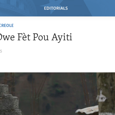
 CREOLE
Dwe Fèt Pou Ayiti
25