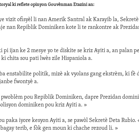
oryal ki reflete opinyon Gouvènman Etazini an:
 vizit ofisyèl li nan Amerik Santral ak Karayib la, Sekret
je nan Repiblik Dominiken kote li te rankontre ak Prezid
i pi ijan ke 2 mesye yo te diskite se kriz Ayiti a, an palan 
i chita sou pati lwès zile Hispaniola a.
nba enstabilite politik, mizè ak vyolans gang ekstrèm, ki fè
janbe fwontyè a.
 pwoblèm pou Repiblik Dominiken, dapre Prezidan domin
solisyon dominiken pou kriz Ayiti a. »
u paka iyore kesyon Ayiti a, se pawòl Sekretè Deta Rubio. 
 bagay terib, e fòk gen moun ki chache rezoud li. »