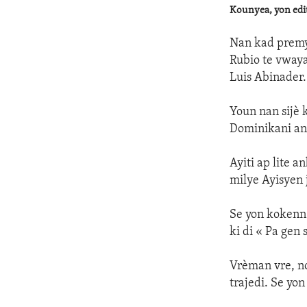
Kounyea, yon edit
Nan kad premye
Rubio te vwaya
Luis Abinader.
Youn nan sijè k
Dominikani an k
Ayiti ap lite a
milye Ayisyen 
Se yon kokenn
ki di « Pa gen 
Vrèman vre, no
trajedi. Se yon