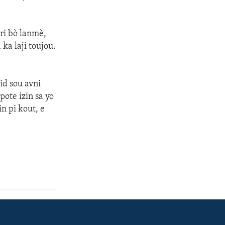
ri bò lanmè,
ka laji toujou.
tid sou avni
pote izin sa yo
in pi kout, e