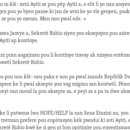
m klè : avni Ayiti se pou pèp Ayiti a, e elit li yo nan sosye
 gen pou yo byen panse ki jan de avni ke yo vle genyen, pask
yo se pou yo menm. Men nou pwal ede. »
mwa Janvye a, Sekretè Rubio siyen yon eksepsyon pou asir
Ayiti ap kontinye.
zini pran angajman pou li kontinye travay ak misyon entèna
 pawòl Sekretè Rubio.
ou pou nou klè : nou paka e nou pa pwal mande Repiblik D
 espere ke li pwal aksepte yon vag migran san kontwòl. Pès
yi nan mond la pou aksepte sa, e peyi sa a pa ta dwe akse
 ke li patwone lwa HOPE/HELP la nan Sena Etazini an, yon lw
 tretman prefere pou enpòtasyon kèk pwodui ki soti Ayiti
etè Rubio kwè ke si gen pi bon opòtinite pou envestisman 