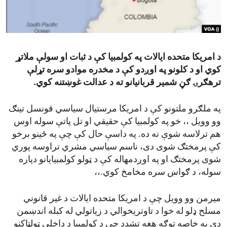
ENVIRONMENT AND HEALTH
IDEALS AND INSTITUTIONS
د امریکا متحده ایالات په کولمبیا کې د ثبات او سولې ملاتړ
کوي او د کلونو په اوږدو کې د مخدره موادو سره تړلې
ترهګرۍ ګڼ شمیر قربانیانو ته د عدالت غوښتنه کوي.
په ملګرو ملتونو کې د امریکا مرستیال سیاسي قونسل تینګ
وو وویل ،، خو په کولمبیا کې حقیقي او تل پاتې سوله اوس
هم ترلاسه شوې نه ده. په داسې حال کې چې په ځینو برخو
کې پرمختګ شوی دی، ناسم سیاسي مشري تراوسه پوري
شوی پرمختګ او په اوږدمهاله کې د ټولو کولمبیایانو دپاره
سوله، د ګواښ سره مخامخ کوي.،،
میرمن وو وویل چې د امریکا متحده ایالات د غیر قانوني
مسلح ډلو له خوا د تاوتریخوالي د زیاتولي له کبله اندښمن
دی په خاصه توګه هغه تشدد چې د کولمبیا د داخلي ټولټاکنو