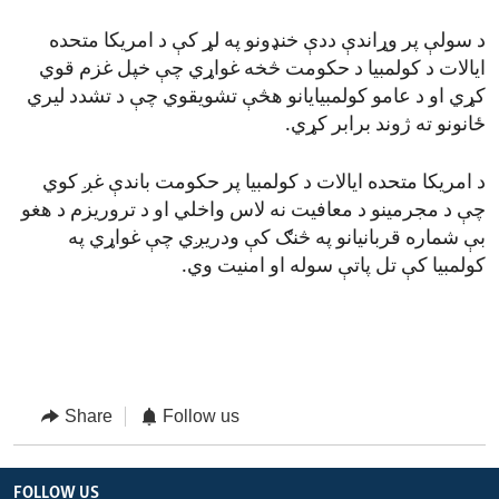
د سولې پر وړاندې ددې خنډونو په لړ کې د امریکا متحده
ایالات د کولمبیا د حکومت څخه غواړي چې خپل غزم قوي
کړي او د عامو کولمبیایانو هڅې تشویقوي چې د تشدد لیري
ځانونو ته ژوند برابر کړي.
د امریکا متحده ایالات د کولمبیا پر حکومت باندې غږ کوي
چې د مجرمینو د معافیت نه لاس واخلي او د تروریزم د هغو
بې شماره قربانیانو په څنګ کې ودریږي چې غواړي په
کولمبیا کې تل پاتې سوله او امنیت وي.
Share
Follow us
FOLLOW US