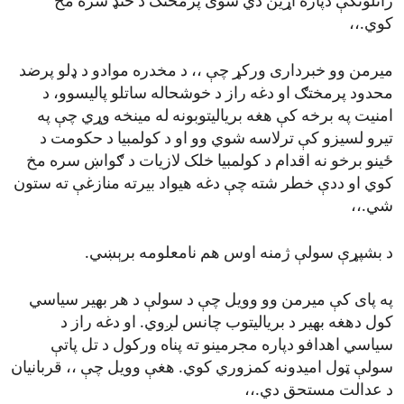
راتلونکې دپاره اړین دي شوی پرمختګ د خنډ سره مخ
کوي.،،
میرمن وو خبرداری ورکړ چې ،، د مخدره موادو د ډلو پرضد
محدود پرمختګ او دغه راز د خوشحاله ساتلو پالیسوو، د
امنیت په برخه کې هغه بریالیتوبونه له مینخه وړي چې په
تیرو لسیزو کې ترلاسه شوي وو او د کولمبیا د حکومت د
ځینو برخو نه اقدام د کولمبیا خلک لازیات د ګواښ سره مخ
کوي او ددې خطر شته چې دغه هیواد بیرته منازغې ته ستون
شي.،،
د بشپړې سولې ژمنه اوس هم نامعلومه برېښي.
په پای کې میرمن وو وویل چې د سولې د هر بهیر سیاسي
کول دهغه بهیر د بریالیتوب چانس لږوي. او دغه راز د
سیاسي اهدافو دپاره مجرمینو ته پناه ورکول د تل پاتې
سولې ټول امیدونه کمزوري کوي. هغې وویل چې ،، قربانیان
د عدالت مستحق دي.،،