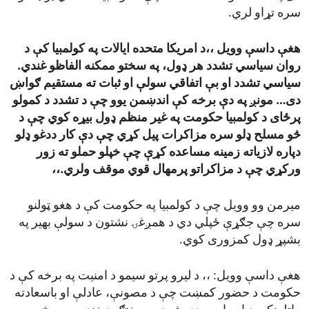
سره تړاو لري.
هغې داسې وویل ،،د امریکا متحده ایالات په کولمبیا کې د
روان سیاسي تشدد هر ډول، په سختو ممکنه الفاظو غندي.
سیاسي تشدد او بې اتفاقي سولې او ثبات ته مستقیم ګواښ
دی… مونږ په دې برخه کې اندښمن یوو چې د تشدد د کمولو
پرځای د کولمبیا حکومت په غیر منظم ډول بیړه کوي چې د
څو مسلح ډلو سره مزاکرات پیل کړي چې دې کار ددغو ډلو
دپاره لازیاته زمینه مساعده کړې چې خپلو حملو ته زور
ورکړي چې د مزاکراتو پرمهال قوي موقف ولري.،،
میرمن وو وویل چې د کولمبیا په حکومت کې د هغو ټولنو
سره چې جګړې ځپلي دي د همږغۍ نشتون د سولې بهیر په
بشپړ ډول کمزوری کوي.
هغې داسې وویل: ،، د لیرو پرتو سیمو د امنیت په برخه کې د
حکومت د حضور کمښت چې د مصونې، عادلې او باسعادته