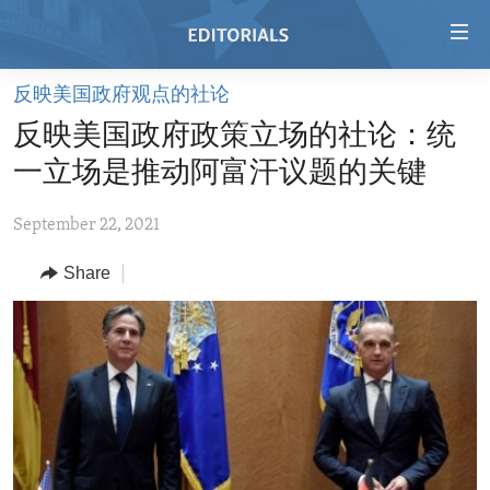
Accessibility
links
Skip
反映美国政府观点的社论
to
HOME
反映美国政府政策立场的社论：统
main
VIDEO
content
一立场是推动阿富汗议题的关键
RADIO
Skip
to
September 22, 2021
REGIONS
main
Share
TOPICS
AFRICA
Navigation
Skip
ARCHIVE
AMERICAS
HUMAN RIGHTS
to
ABOUT US
ASIA
SECURITY AND DEFENSE
Search
EUROPE
AID AND DEVELOPMENT
FOLLOW US
MIDDLE EAST
DEMOCRACY AND GOVERNANCE
ECONOMY AND TRADE