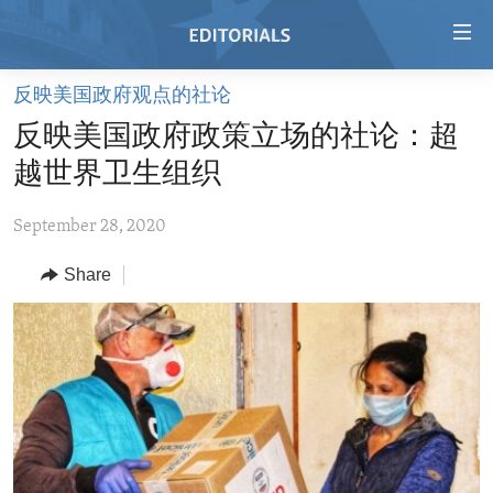
Accessibility
links
Skip
反映美国政府观点的社论
to
HOME
反映美国政府政策立场的社论：超
main
VIDEO
content
越世界卫生组织
RADIO
Skip
to
September 28, 2020
REGIONS
main
Share
TOPICS
AFRICA
Navigation
Skip
ARCHIVE
AMERICAS
HUMAN RIGHTS
to
ABOUT US
ASIA
SECURITY AND DEFENSE
Search
EUROPE
AID AND DEVELOPMENT
FOLLOW US
MIDDLE EAST
DEMOCRACY AND GOVERNANCE
ECONOMY AND TRADE