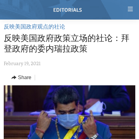
Accessibility
links
Skip
反映美国政府观点的社论
to
HOME
反映美国政府政策立场的社论：拜
main
VIDEO
content
登政府的委内瑞拉政策
RADIO
Skip
to
February 19, 2021
REGIONS
main
Share
TOPICS
AFRICA
Navigation
Skip
ARCHIVE
AMERICAS
HUMAN RIGHTS
to
ABOUT US
ASIA
SECURITY AND DEFENSE
Search
EUROPE
AID AND DEVELOPMENT
FOLLOW US
MIDDLE EAST
DEMOCRACY AND GOVERNANCE
ECONOMY AND TRADE