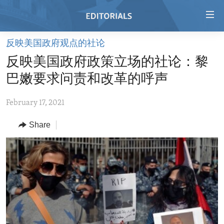
Accessibility
links
Skip
反映美国政府观点的社论
to
HOME
反映美国政府政策立场的社论：黎
main
VIDEO
content
巴嫩要求问责和改革的呼声
RADIO
Skip
to
February 17, 2021
REGIONS
main
Share
TOPICS
AFRICA
Navigation
Skip
ARCHIVE
AMERICAS
HUMAN RIGHTS
to
ABOUT US
ASIA
SECURITY AND DEFENSE
Search
EUROPE
AID AND DEVELOPMENT
FOLLOW US
MIDDLE EAST
DEMOCRACY AND GOVERNANCE
ECONOMY AND TRADE