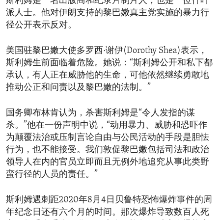
斯利姆是一名出版商和纪录片制片人，也是一位什叶
派人士。他对伊朗支持的黎巴嫩真主党实施的暴力行
径公开表示反对。
美国驻黎巴嫩大使多罗西·谢伊(Dorothy Shea)表示，
斯利姆生前面临着危险。她说：“斯利姆公开和私下都
承认，有人正在威胁他的生命，可他依然继续勇敢地
推动公正和问责以及黎巴嫩的法制。”
国务卿布林肯认为，杀害斯利姆是“令人发指的谋
杀。”他在一份声明中说，“动用暴力、威胁和恐吓作
为颠覆法治或压制言论自由与公民活动的手段是胆怯
行为，也不能接受。我们敦促黎巴嫩包括司法和政治
领导人在内的官员立即而且无例外地追究从事此类野
蛮行径的人员的责任。”
斯利姆遇刺距2020年8月4日贝鲁特恐怖爆炸事件的周
年纪念日还有六个月的时间。那次爆炸导致数百人死