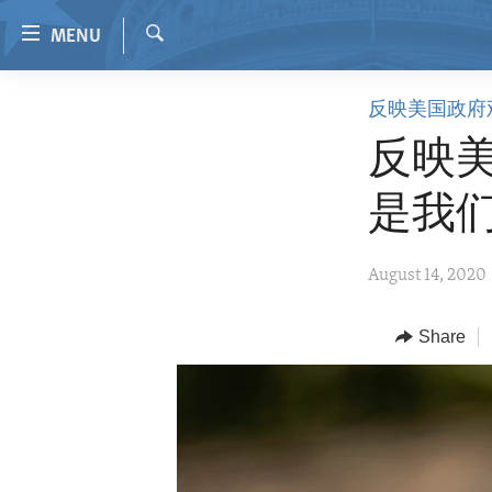
Accessibility
MENU
links
Search
Skip
HOME
反映美国政府
to
VIDEO
main
反映
content
RADIO
Skip
是我
REGIONS
to
main
TOPICS
AFRICA
August 14, 2020
Navigation
ARCHIVE
AMERICAS
HUMAN RIGHTS
Skip
to
ABOUT US
Share
ASIA
SECURITY AND DEFENSE
Search
EUROPE
AID AND DEVELOPMENT
MIDDLE EAST
DEMOCRACY AND GOVERNANCE
ECONOMY AND TRADE