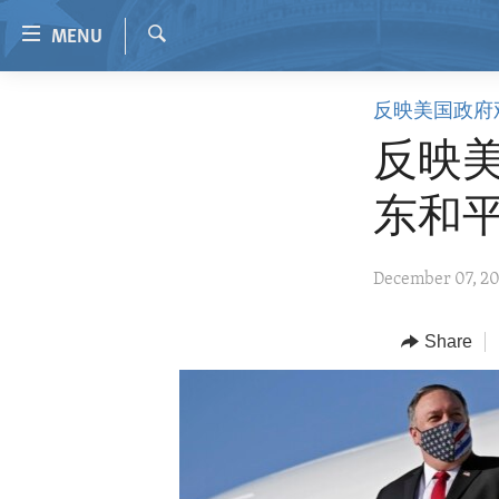
Accessibility
MENU
links
Search
Skip
HOME
反映美国政府
to
VIDEO
main
反映
content
RADIO
Skip
东和
REGIONS
to
main
TOPICS
AFRICA
December 07, 2
Navigation
ARCHIVE
AMERICAS
HUMAN RIGHTS
Skip
to
ABOUT US
Share
ASIA
SECURITY AND DEFENSE
Search
EUROPE
AID AND DEVELOPMENT
MIDDLE EAST
DEMOCRACY AND GOVERNANCE
ECONOMY AND TRADE