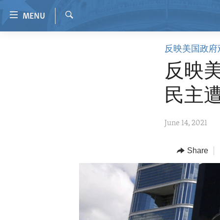
Accessibility
MENU
links
Search
Skip
HOME
反映美国政府
to
VIDEO
main
反映
content
RADIO
Skip
民主
REGIONS
to
main
TOPICS
AFRICA
June 14, 2021
Navigation
ARCHIVE
AMERICAS
HUMAN RIGHTS
Skip
to
ABOUT US
Share
ASIA
SECURITY AND DEFENSE
Search
EUROPE
AID AND DEVELOPMENT
MIDDLE EAST
DEMOCRACY AND GOVERNANCE
ECONOMY AND TRADE