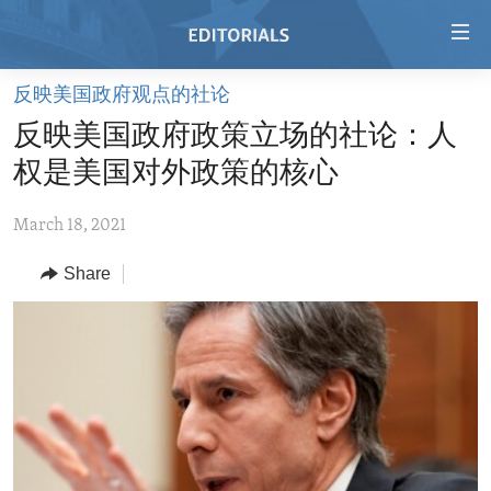
Accessibility
links
Skip
反映美国政府观点的社论
to
HOME
反映美国政府政策立场的社论：人
main
VIDEO
content
权是美国对外政策的核心
RADIO
Skip
to
March 18, 2021
REGIONS
main
Share
TOPICS
AFRICA
Navigation
Skip
ARCHIVE
AMERICAS
HUMAN RIGHTS
to
ABOUT US
ASIA
SECURITY AND DEFENSE
Search
EUROPE
AID AND DEVELOPMENT
FOLLOW US
MIDDLE EAST
DEMOCRACY AND GOVERNANCE
ECONOMY AND TRADE