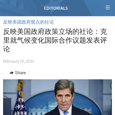
Accessibility
links
Skip
反映美国政府观点的社论
to
HOME
反映美国政府政策立场的社论：克
main
VIDEO
content
里就气候变化国际合作议题发表评
RADIO
Skip
论
to
REGIONS
main
February 10, 2021
TOPICS
AFRICA
Navigation
Skip
Share
ARCHIVE
AMERICAS
HUMAN RIGHTS
to
ABOUT US
ASIA
SECURITY AND DEFENSE
Search
EUROPE
AID AND DEVELOPMENT
FOLLOW US
MIDDLE EAST
DEMOCRACY AND GOVERNANCE
ECONOMY AND TRADE