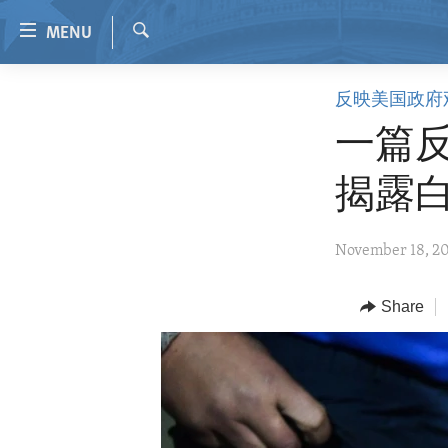
Accessibility
MENU
links
Search
Skip
HOME
反映美国政府
to
VIDEO
main
一篇
content
RADIO
Skip
揭露
REGIONS
to
main
TOPICS
AFRICA
November 18, 2
Navigation
ARCHIVE
AMERICAS
HUMAN RIGHTS
Skip
to
ABOUT US
Share
ASIA
SECURITY AND DEFENSE
Search
EUROPE
AID AND DEVELOPMENT
MIDDLE EAST
DEMOCRACY AND GOVERNANCE
ECONOMY AND TRADE