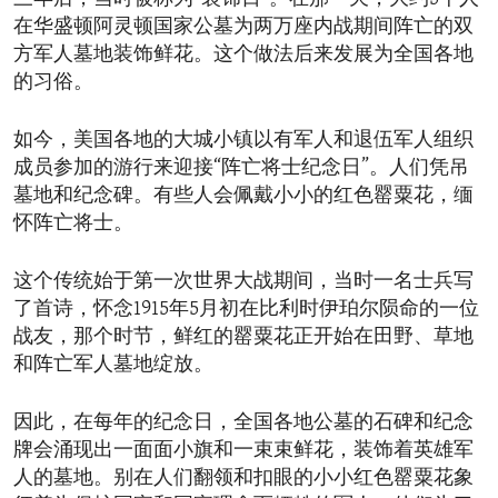
在华盛顿阿灵顿国家公墓为两万座内战期间阵亡的双
方军人墓地装饰鲜花。这个做法后来发展为全国各地
的习俗。
如今，美国各地的大城小镇以有军人和退伍军人组织
成员参加的游行来迎接“阵亡将士纪念日”。人们凭吊
墓地和纪念碑。有些人会佩戴小小的红色罂粟花，缅
怀阵亡将士。
这个传统始于第一次世界大战期间，当时一名士兵写
了首诗，怀念1915年5月初在比利时伊珀尔陨命的一位
战友，那个时节，鲜红的罂粟花正开始在田野、草地
和阵亡军人墓地绽放。
因此，在每年的纪念日，全国各地公墓的石碑和纪念
牌会涌现出一面面小旗和一束束鲜花，装饰着英雄军
人的墓地。别在人们翻领和扣眼的小小红色罂粟花象