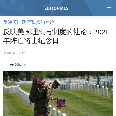
Accessibility
links
Skip
反映美国政府观点的社论
to
HOME
反映美国理想与制度的社论：2021
main
VIDEO
content
年阵亡将士纪念日
RADIO
Skip
to
May 30, 2021
REGIONS
main
Share
TOPICS
AFRICA
Navigation
Skip
ARCHIVE
AMERICAS
HUMAN RIGHTS
to
ABOUT US
ASIA
SECURITY AND DEFENSE
Search
EUROPE
AID AND DEVELOPMENT
FOLLOW US
MIDDLE EAST
DEMOCRACY AND GOVERNANCE
ECONOMY AND TRADE