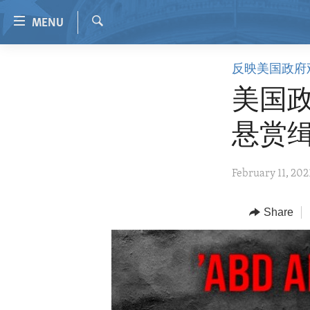
Accessibility
MENU
links
Search
Skip
HOME
反映美国政府
to
VIDEO
main
美国
content
RADIO
Skip
悬赏
REGIONS
to
main
TOPICS
AFRICA
February 11, 202
Navigation
ARCHIVE
AMERICAS
HUMAN RIGHTS
Skip
to
ABOUT US
Share
ASIA
SECURITY AND DEFENSE
Search
EUROPE
AID AND DEVELOPMENT
MIDDLE EAST
DEMOCRACY AND GOVERNANCE
ECONOMY AND TRADE