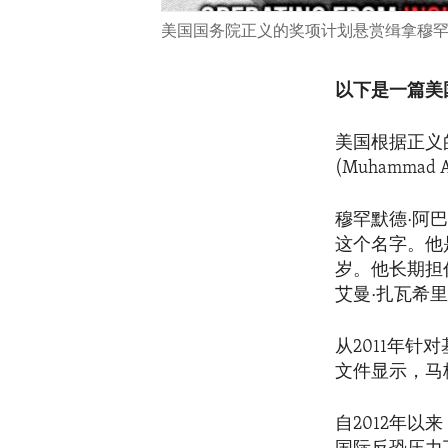
美国国务院正义的奖项计划悬赏缉拿穆罕默
以下是一篇美
美国根据正义
(Muhamma
穆罕默德·阿巴泰
这个名字。他
岁。他长期担任
艾曼·扎瓦希里(A
从2011年针对
文件显示，马
自2012年