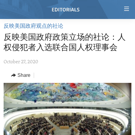
Accessibility
links
Skip
反映美国政府观点的社论
to
HOME
反映美国政府政策立场的社论：人
main
VIDEO
content
权侵犯者入选联合国人权理事会
RADIO
Skip
to
October 27, 2020
REGIONS
main
Share
TOPICS
AFRICA
Navigation
Skip
ARCHIVE
AMERICAS
HUMAN RIGHTS
to
ABOUT US
ASIA
SECURITY AND DEFENSE
Search
EUROPE
AID AND DEVELOPMENT
FOLLOW US
MIDDLE EAST
DEMOCRACY AND GOVERNANCE
ECONOMY AND TRADE