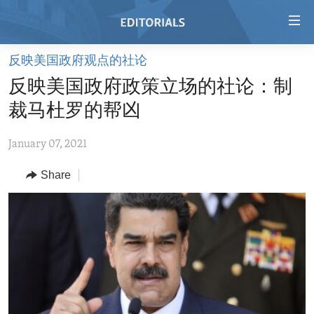
Accessibility
links
Skip
反映美国政府观点的社论
to
HOME
反映美国政府政策立场的社论：制
main
VIDEO
content
裁马杜罗的帮凶
RADIO
Skip
to
January 07, 2021
REGIONS
main
Share
TOPICS
AFRICA
Navigation
Skip
ARCHIVE
AMERICAS
HUMAN RIGHTS
to
ABOUT US
ASIA
SECURITY AND DEFENSE
Search
EUROPE
AID AND DEVELOPMENT
FOLLOW US
MIDDLE EAST
DEMOCRACY AND GOVERNANCE
ECONOMY AND TRADE