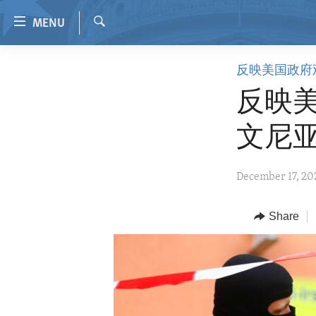
Accessibility
MENU
links
Search
Skip
HOME
反映美国政府
to
VIDEO
main
反映
content
RADIO
Skip
文尼
REGIONS
to
main
TOPICS
AFRICA
December 17, 2
Navigation
ARCHIVE
AMERICAS
HUMAN RIGHTS
Skip
to
ABOUT US
Share
ASIA
SECURITY AND DEFENSE
Search
EUROPE
AID AND DEVELOPMENT
MIDDLE EAST
DEMOCRACY AND GOVERNANCE
ECONOMY AND TRADE