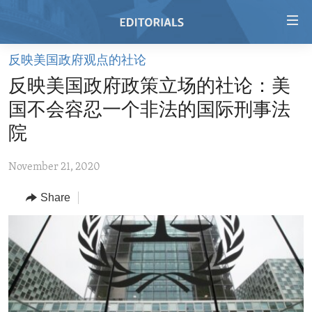
Accessibility
links
Skip
反映美国政府观点的社论
to
HOME
反映美国政府政策立场的社论：美
main
VIDEO
content
国不会容忍一个非法的国际刑事法
RADIO
Skip
院
to
REGIONS
main
November 21, 2020
TOPICS
AFRICA
Navigation
Skip
Share
ARCHIVE
AMERICAS
HUMAN RIGHTS
to
ABOUT US
ASIA
SECURITY AND DEFENSE
Search
EUROPE
AID AND DEVELOPMENT
FOLLOW US
MIDDLE EAST
DEMOCRACY AND GOVERNANCE
ECONOMY AND TRADE