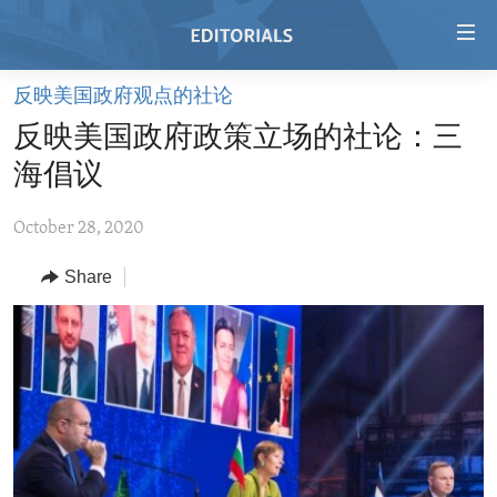
Accessibility
links
Skip
反映美国政府观点的社论
to
HOME
反映美国政府政策立场的社论：三
main
VIDEO
content
海倡议
RADIO
Skip
to
October 28, 2020
REGIONS
main
Share
TOPICS
AFRICA
Navigation
Skip
ARCHIVE
AMERICAS
HUMAN RIGHTS
to
ABOUT US
ASIA
SECURITY AND DEFENSE
Search
EUROPE
AID AND DEVELOPMENT
FOLLOW US
MIDDLE EAST
DEMOCRACY AND GOVERNANCE
ECONOMY AND TRADE