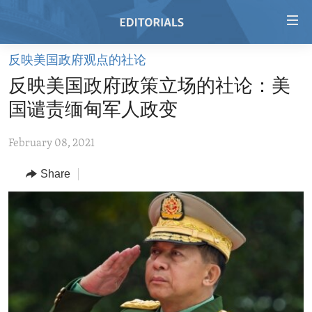
Accessibility
links
Skip
反映美国政府观点的社论
to
HOME
反映美国政府政策立场的社论：美
main
VIDEO
content
国谴责缅甸军人政变
RADIO
Skip
to
February 08, 2021
REGIONS
main
Share
TOPICS
AFRICA
Navigation
Skip
ARCHIVE
AMERICAS
HUMAN RIGHTS
to
ABOUT US
ASIA
SECURITY AND DEFENSE
Search
EUROPE
AID AND DEVELOPMENT
FOLLOW US
MIDDLE EAST
DEMOCRACY AND GOVERNANCE
ECONOMY AND TRADE