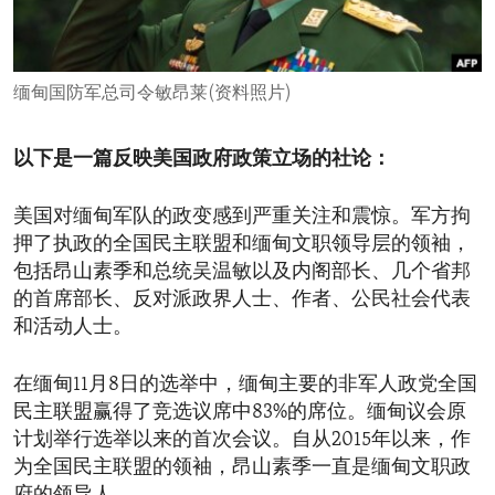
ENVIRONMENT AND HEALTH
IDEALS AND INSTITUTIONS
缅甸国防军总司令敏昂莱(资料照片)
以下是一篇反映美国政府政策立场的社论：
美国对缅甸军队的政变感到严重关注和震惊。军方拘
押了执政的全国民主联盟和缅甸文职领导层的领袖，
包括昂山素季和总统吴温敏以及内阁部长、几个省邦
的首席部长、反对派政界人士、作者、公民社会代表
和活动人士。
在缅甸11月8日的选举中，缅甸主要的非军人政党全国
民主联盟赢得了竞选议席中83%的席位。缅甸议会原
计划举行选举以来的首次会议。自从2015年以来，作
为全国民主联盟的领袖，昂山素季一直是缅甸文职政