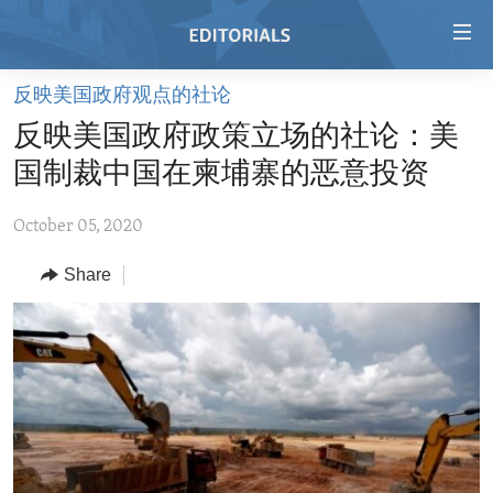
Accessibility
links
Skip
反映美国政府观点的社论
to
HOME
反映美国政府政策立场的社论：美
main
VIDEO
content
国制裁中国在柬埔寨的恶意投资
RADIO
Skip
to
October 05, 2020
REGIONS
main
Share
TOPICS
AFRICA
Navigation
Skip
ARCHIVE
AMERICAS
HUMAN RIGHTS
to
ABOUT US
ASIA
SECURITY AND DEFENSE
Search
EUROPE
AID AND DEVELOPMENT
FOLLOW US
MIDDLE EAST
DEMOCRACY AND GOVERNANCE
ECONOMY AND TRADE