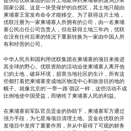
提供给优联集团的部分土地延伸到柬埔寨的波洞沙果
国家公园。这是一块受保护的自然区，其土地只能由
柬埔寨王室发布命令才能移交。为了获得这片土地，
优联注册为一家柬埔寨人所拥有的公司，由一名柬埔
寨公民出任公司负责人，但在获得土地三年内，优联
在没有任何后果的情况下重新转换为一家由中国人所
有和经营的公司。
中华人民共和国利用优联集团在柬埔寨的项目来推进
其全球的野心。优联资助的活动迫使柬埔寨人离开他
们的土地，破坏环境，损害当地社区的生计，所有这
些都打着把柬埔寨变成地区物流中心和旅游目的地的
幌子。就像北京的‘一带一路’倡议一样，这些活动不成
比例地使中国受益，而牺牲了柬埔寨人民的利益。
在柬埔寨前军队官员贡金的协助下，柬埔寨军方通过
强力手段，为七星海项目清理土地。贡金在优联的开
发项目中发挥了重要作用，并从中获得了可观的财务