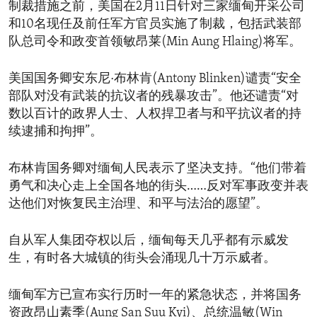
制裁措施之前，美国在2月11日针对三家缅甸开采公司
和10名现任及前任军方官员实施了制裁，包括武装部
队总司令和政变首领敏昂莱(Min Aung Hlaing)将军。
美国国务卿安东尼·布林肯(Antony Blinken)谴责“安全
部队对没有武装的抗议者的残暴攻击”。他还谴责“对
数以百计的政界人士、人权捍卫者与和平抗议者的持
续逮捕和拘押”。
布林肯国务卿对缅甸人民表示了坚决支持。“他们带着
勇气和决心走上全国各地的街头……反对军事政变并表
达他们对恢复民主治理、和平与法治的愿望”。
自从军人集团夺权以后，缅甸每天几乎都有示威发
生，有时各大城镇的街头会涌现几十万示威者。
缅甸军方已宣布实行历时一年的紧急状态，并将国务
资政昂山素季(Aung San Suu Kyi)、总统温敏(Win