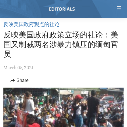
Accessibility
links
Skip
反映美国政府观点的社论
to
HOME
反映美国政府政策立场的社论：美
main
VIDEO
content
国又制裁两名涉暴力镇压的缅甸官
RADIO
Skip
员
to
REGIONS
main
March 05, 2021
TOPICS
AFRICA
Navigation
Skip
Share
ARCHIVE
AMERICAS
HUMAN RIGHTS
to
ABOUT US
ASIA
SECURITY AND DEFENSE
Search
EUROPE
AID AND DEVELOPMENT
FOLLOW US
MIDDLE EAST
DEMOCRACY AND GOVERNANCE
ECONOMY AND TRADE