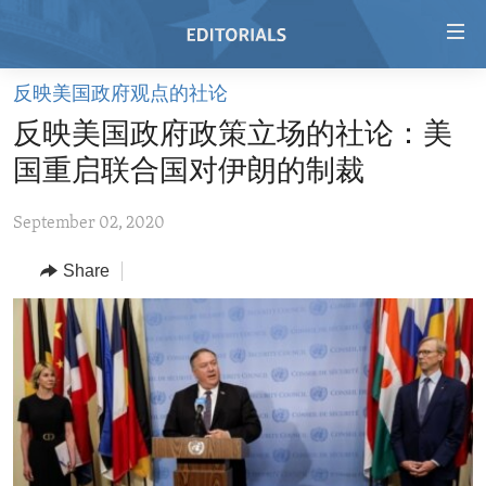
Accessibility
links
Skip
反映美国政府观点的社论
to
HOME
反映美国政府政策立场的社论：美
main
VIDEO
content
国重启联合国对伊朗的制裁
RADIO
Skip
to
September 02, 2020
REGIONS
main
Share
TOPICS
AFRICA
Navigation
Skip
ARCHIVE
AMERICAS
HUMAN RIGHTS
to
ABOUT US
ASIA
SECURITY AND DEFENSE
Search
EUROPE
AID AND DEVELOPMENT
FOLLOW US
MIDDLE EAST
DEMOCRACY AND GOVERNANCE
ECONOMY AND TRADE