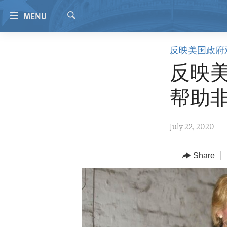
Accessibility
MENU
links
Search
Skip
HOME
反映美国政府
to
VIDEO
main
反映
content
RADIO
Skip
帮助
REGIONS
to
main
TOPICS
AFRICA
July 22, 2020
Navigation
ARCHIVE
AMERICAS
HUMAN RIGHTS
Skip
to
ABOUT US
Share
ASIA
SECURITY AND DEFENSE
Search
EUROPE
AID AND DEVELOPMENT
MIDDLE EAST
DEMOCRACY AND GOVERNANCE
ECONOMY AND TRADE