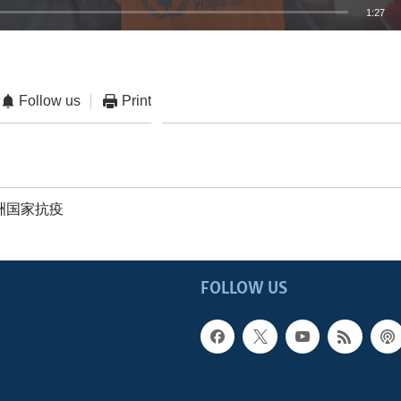
1:27
EMBED
Follow us
Print
洲国家抗疫
FOLLOW US