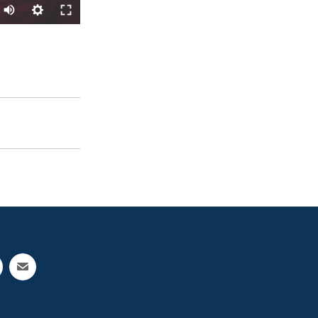
SHARE
px
width