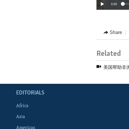
0:00
Share
Related
美国帮助非
EDITORIALS
Africa
Asia
Americas