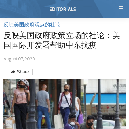
Accessibility
links
Skip
反映美国政府观点的社论
to
HOME
反映美国政府政策立场的社论：美
main
VIDEO
content
国国际开发署帮助中东抗疫
RADIO
Skip
to
August 07, 2020
REGIONS
main
Share
TOPICS
AFRICA
Navigation
Skip
ARCHIVE
AMERICAS
HUMAN RIGHTS
to
ABOUT US
ASIA
SECURITY AND DEFENSE
Search
EUROPE
AID AND DEVELOPMENT
FOLLOW US
MIDDLE EAST
DEMOCRACY AND GOVERNANCE
ECONOMY AND TRADE