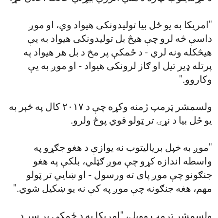
"امریکا به یو ځل بیا تولیدونکی هیواد وي، او موږ
داسې څه لرو چې هیڅ بل تولیدونکی هیواد به یې
هیڅکله ونه لري - د ځمکې پر مخ د بل هر هیواد په
پرتله ډیر تیل او ګاز لرونکی هیواد - او موږ به یې
وکاروو."
ولسمشر ټرمپ ژمنه وکړه چې د ۲۰۱۷ کال په څېر به
یو ځل بیا د نړۍ تر ټولو قوي پوځ ولرو.
"موږ به خپل بریالیتوب نه یوازې د هغو جګړو په
واسطه اندازه کړو چې موږ ګټلي، بلکې په هغو
جنګونو چې موږ پای ته ورسول - او ښایي تر ټولو
مهم، هغه جنګونه چې موږ په کې نه یو ښکیل شوي."
ولسمشر ټرمپ وویل، "امریکا به د ځمکې پر سر د