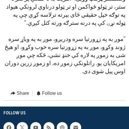
ستر، تر ټولو ځواکمن او تر ټولو درناوي لرونکي هېواد
په توګه خپل حقیقي ځای بېرته ترلاسه کړي چې په
ټوله نړۍ کې په درنه سترګه ورته کتل کیږي."
"موږ به په زړورتیا سره ودریږو، موږ به په ویاړ سره
ژوند وکړو، موږ به په زړورتیا سره خوب وکړو، او هیڅ
شی به زموږ په لاره کې خنډ نشي، ځکه چې موږ
امریکایان یو. راتلونکې زموږ ده، او زموږ زرین دوران
اوس پیل شوی دی.
Share
Follow us
FOLLOW US