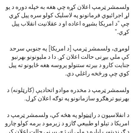
ولسمشر ټرمپ اعلان کړه چې هغه به خپله دوره د یو
لړ اجرائیوي فرمانونو په لاسلیک کولو سره پیل کړي
چې "د امریکا بشپړه اعاده او د عقلانیت انقلاب پیل
کړي."
لومړی، ولسمشر ټرمپ [د امریکا] په جنوبي سرحد
کې ملي بیړنی حالت اعلان کړ. دا د ملیونونو بهرنیو
جنایت کارو د بیرته ستنولو پروسه هغه ځایونو ته پیل
کوي چې ورڅخه راغلي دي.
ولسمشر ټرمپ د مخدره موادو اتحادیې (کارټلونه) د
بهرنیو ترهګرو سازمانونو په توګه اعلان کړل.
د انفلاسیون د راټیټولو په هڅه کې، ولسمشر ټرمپ د
امریکا د تیلو او طبیعي ګازو د زیرمو د برمه کولو چارو
د ګړندیتوب لپاره د ملي انرژي بیړني حالت اعلان کړ.