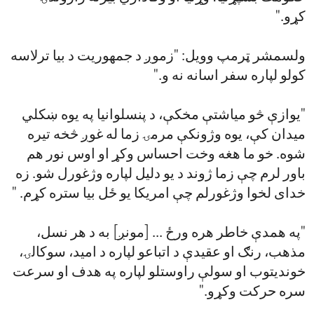
کړو."
ولسمشر ټرمپ وویل: "زموږ د جمهوریت د بیا ترلاسه
کولو لپاره سفر اسانه نه و."
"یوازې څو میاشتې مخکې، د پنسلوانیا په یوه ښکلي
میدان کې، یوه وژونکې مرمۍ زما له غوږ څخه تیره
شوه. خو ما هغه وخت احساس وکړ او اوس نور هم
باور لرم چې زما ژوند د یو دلیل لپاره وژغورل شو. زه
خدای لخوا وژغورلم چې امریکا یو ځل بیا ستره کړم. "
"په همدې خاطر هره ورځ ... [مونږ] به د هر نسل،
مذهب، رنګ او عقیدې د اتباعو لپاره د امید، سوکالۍ،
خوندیتوب او سولې راوستلو لپاره په هدف او سرعت
سره حرکت وکړو."