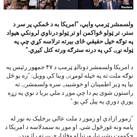
ENVIRONMENT AND HEALTH
IDEALS AND INSTITUTIONS
ولسمشر ټرمپ وایي، "امریکا به د ځمکې پر سر د
ستر، تر ټولو ځواکمن او تر ټولو درناوي لرونکي هېواد
په توګه خپل حقیقي ځای بېرته ترلاسه کړي چې په
ټوله نړۍ کې په درنه سترګه ورته کتل کیږي."
د امریکا ولسمشر دونالډ ټرمپ د ۴۷ جمهور رئیس په
توګه ملت ته په خپله لومړنۍ وینا کې وویل: "زه یو ځل
بیا په ډیر اطمینان او خوشبینۍ سره ولسمشرۍ ته
راستون شوی یم دا چې موږ د ملي بریا د نوې په زړه
پورې دورې په پیل کې یو."
"زموږ ازادي او زموږ د ملت عالي برخلیک به نور له
پامه ونه غورځول شي. او موږ به سمدلاسه د امریکا د
حکومت بشپړتیا، وړتیا او وفاداري بیرته راژوندۍ