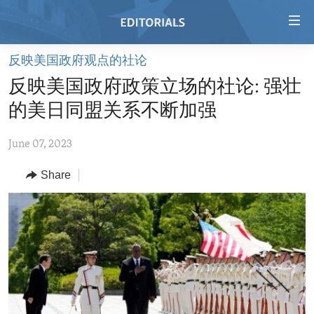
Accessibility
links
Skip
反映美国政府观点的社论
to
HOME
反映美国政府政策立场的社论: 强壮
main
VIDEO
content
的美日同盟关系不断加强
RADIO
Skip
to
June 07, 2023
REGIONS
main
Share
TOPICS
AFRICA
Navigation
Skip
ARCHIVE
AMERICAS
HUMAN RIGHTS
to
ABOUT US
ASIA
SECURITY AND DEFENSE
Search
EUROPE
AID AND DEVELOPMENT
FOLLOW US
MIDDLE EAST
DEMOCRACY AND GOVERNANCE
ECONOMY AND TRADE