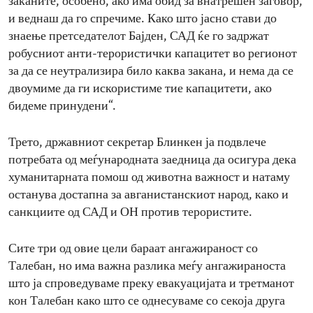
заканите, особено, ако има обид за внатрешен заговор,
и веднаш да го спречиме. Како што јасно стави до
знаење претседателот Бајден, САД ќе го задржат
робусниот анти-терористички капацитет во регионот
за да се неутрализира било каква закана, и нема да се
двоумиме да ги искористиме тие капацитети, ако
бидеме принудени“.
Трето, државниот секретар Блинкен ја подвлече
потребата од меѓународната заедница да осигура дека
хуманитарната помош од животна важност и натаму
останува достапна за авганистанскиот народ, како и
санкциите од САД и ОН против терористите.
Сите три од овие цели бараат ангажираност со
Талебан, но има важна разлика меѓу ангажираноста
што ја спроведуваме преку евакуацијата и третманот
кон Талебан како што се однесуваме со секоја друга