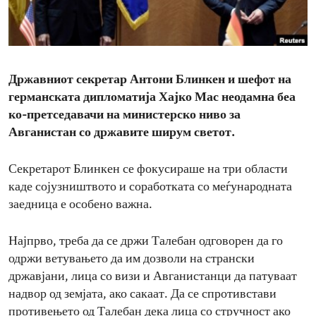
ENVIRONMENT AND HEALTH
IDEALS AND INSTITUTIONS
Државниот секретар Антони Блинкен и шефот на
германската дипломатија Хајко Мас неодамна беа
ко-претседавачи на министерско ниво за
Авганистан со државите ширум светот.
Секретарот Блинкен се фокусираше на три области
каде сојузништвото и соработката со меѓународната
заедница е особено важна.
Најпрво, треба да се држи Талебан одговорен да го
одржи ветувањето да им дозволи на странски
државјани, лица со визи и Авганистанци да патуваат
надвор од земјата, ако сакаат. Да се спротивстави
противењето од Талебан дека лица со стручност ако