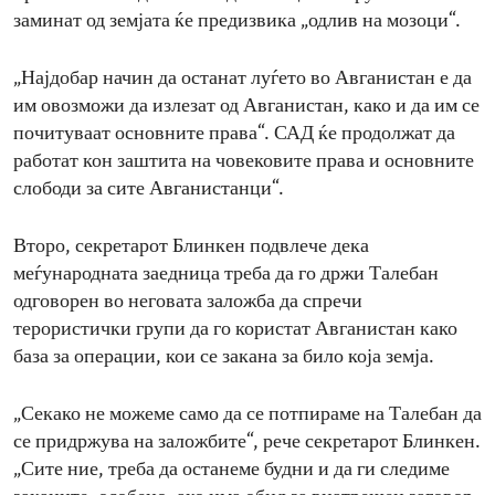
заминат од земјата ќе предизвика „одлив на мозоци“.
„Најдобар начин да останат луѓето во Авганистан е да
им овозможи да излезат од Авганистан, како и да им се
почитуваат основните права“. САД ќе продолжат да
работат кон заштита на човековите права и основните
слободи за сите Авганистанци“.
Второ, секретарот Блинкен подвлече дека
меѓународната заедница треба да го држи Талебан
одговорен во неговата заложба да спречи
терористички групи да го користат Авганистан како
база за операции, кои се закана за било која земја.
„Секако не можеме само да се потпираме на Талебан да
се придржува на заложбите“, рече секретарот Блинкен.
„Сите ние, треба да останеме будни и да ги следиме