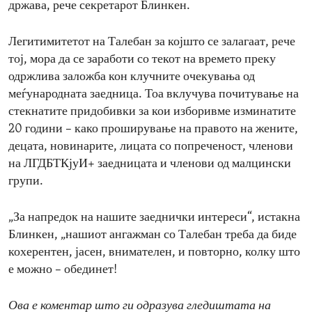
држава, рече секретарот Блинкен.
Легитимитетот на Талебан за којшто се залагаат, рече
тој, мора да се заработи со текот на времето преку
одржлива заложба кон клучните очекувања од
меѓународната заедница. Тоа вклучува почитување на
стекнатите придобивки за кои изборивме изминатите
20 години – како проширување на правото на жените,
децата, новинарите, лицата со попреченост, членови
на ЛГДБТКјуИ+ заедницата и членови од малцински
групи.
„За напредок на нашите заеднички интереси“, истакна
Блинкен, „нашиот ангажман со Талебан треба да биде
кохерентен, јасен, внимателен, и повторно, колку што
е можно – обединет!
Ова е коментар што ги одразува гледиштата на