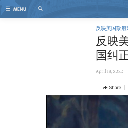
Accessibility
MENU
links
Search
Skip
HOME
反映美国政府
to
VIDEO
main
反映
content
RADIO
Skip
国纠
REGIONS
to
main
TOPICS
AFRICA
April 18, 2022
Navigation
ARCHIVE
AMERICAS
HUMAN RIGHTS
Skip
to
ABOUT US
Share
ASIA
SECURITY AND DEFENSE
Search
EUROPE
AID AND DEVELOPMENT
MIDDLE EAST
DEMOCRACY AND GOVERNANCE
ECONOMY AND TRADE