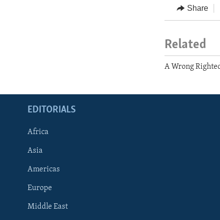
Share
Related
A Wrong Righted
EDITORIALS
Africa
Asia
Americas
Europe
FOLLOW US
Middle East