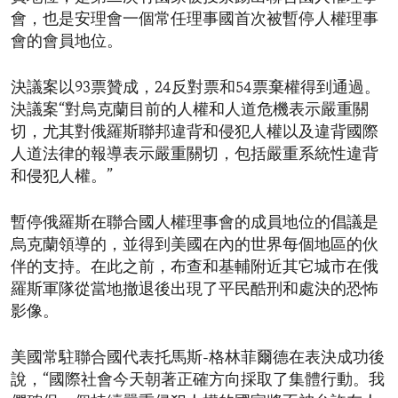
會，也是安理會一個常任理事國首次被暫停人權理事
會的會員地位。
決議案以93票贊成，24反對票和54票棄權得到通過。
決議案“對烏克蘭目前的人權和人道危機表示嚴重關
切，尤其對俄羅斯聯邦違背和侵犯人權以及違背國際
人道法律的報導表示嚴重關切，包括嚴重系統性違背
和侵犯人權。”
暫停俄羅斯在聯合國人權理事會的成員地位的倡議是
烏克蘭領導的，並得到美國在內的世界每個地區的伙
伴的支持。在此之前，布查和基輔附近其它城市在俄
羅斯軍隊從當地撤退後出現了平民酷刑和處決的恐怖
影像。
美國常駐聯合國代表托馬斯-格林菲爾德在表決成功後
說，“國際社會今天朝著正確方向採取了集體行動。我