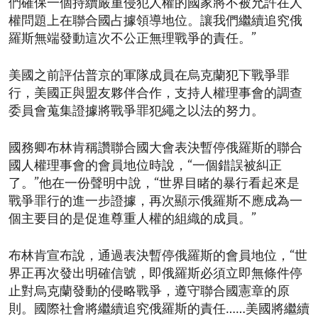
們確保一個持續嚴重侵犯人權的國家將不被允許在人
權問題上在聯合國占據領導地位。讓我們繼續追究俄
羅斯無端發動這次不公正無理戰爭的責任。”
美國之前評估普京的軍隊成員在烏克蘭犯下戰爭罪
行，美國正與盟友夥伴合作，支持人權理事會的調查
委員會蒐集證據將戰爭罪犯繩之以法的努力。
國務卿布林肯稱讚聯合國大會表決暫停俄羅斯的聯合
國人權理事會的會員地位時說，“一個錯誤被糾正
了。”他在一份聲明中說，“世界目睹的暴行看起來是
戰爭罪行的進一步證據，再次顯示俄羅斯不應成為一
個主要目的是促進尊重人權的組織的成員。”
布林肯宣布說，通過表決暫停俄羅斯的會員地位，“世
界正再次發出明確信號，即俄羅斯必須立即無條件停
止對烏克蘭發動的侵略戰爭，遵守聯合國憲章的原
則。國際社會將繼續追究俄羅斯的責任……美國將繼續