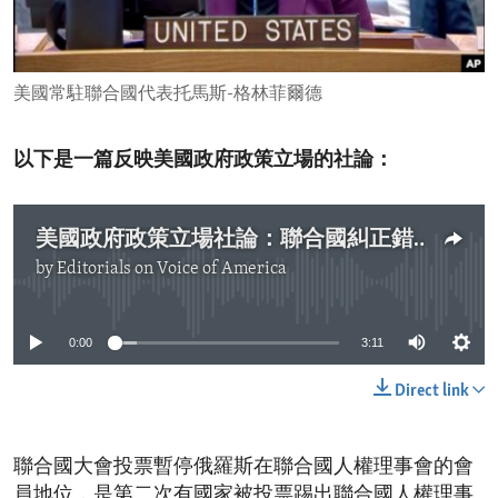
ENVIRONMENT AND HEALTH
IDEALS AND INSTITUTIONS
美國常駐聯合國代表托馬斯-格林菲爾德
以下是一篇反映美國政府政策立場的社論：
美國政府政策立場社論：聯合國糾正錯誤
by
Editorials on Voice of America
No media source currently available
0:00
3:11
Direct link
聯合國大會投票暫停俄羅斯在聯合國人權理事會的會
員地位，是第二次有國家被投票踢出聯合國人權理事