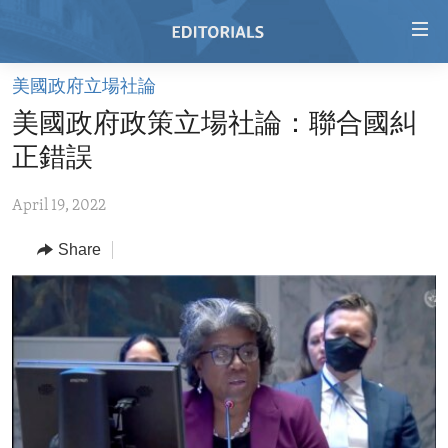
Accessibility
links
Skip
美國政府立場社論
to
HOME
美國政府政策立場社論：聯合國糾
main
VIDEO
content
正錯誤
RADIO
Skip
to
April 19, 2022
REGIONS
main
Share
TOPICS
AFRICA
Navigation
Skip
ARCHIVE
AMERICAS
HUMAN RIGHTS
to
ABOUT US
ASIA
SECURITY AND DEFENSE
Search
EUROPE
AID AND DEVELOPMENT
FOLLOW US
MIDDLE EAST
DEMOCRACY AND GOVERNANCE
ECONOMY AND TRADE