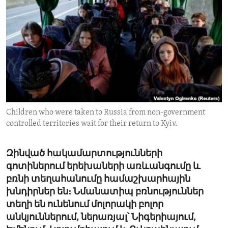
ENVIRONMENT AND HEALTH
IDEALS AND INSTITUTIONS
Children who were taken to Russia from non-government
controlled territories wait for their return to Kyiv.
Զինված հակամարտությունների
գոտիներում երեխաների առևանգումը և
բռնի տեղահանումը համաշխարհային
խնդիրներ են։ Նմանատիպ բռնություններ
տեղի են ունենում մոլորակի բոլոր
անկյուններում, ներառյալ՝ Նիգերիայում,