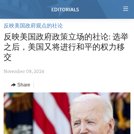
Accessibility
links
Skip
反映美国政府观点的社论
to
HOME
反映美国政府政策立场的社论: 选举
main
VIDEO
content
之后，美国又将进行和平的权力移
RADIO
Skip
交
to
REGIONS
main
November 08, 2024
TOPICS
AFRICA
Navigation
Skip
Share
ARCHIVE
AMERICAS
HUMAN RIGHTS
to
ABOUT US
ASIA
SECURITY AND DEFENSE
Search
EUROPE
AID AND DEVELOPMENT
FOLLOW US
MIDDLE EAST
DEMOCRACY AND GOVERNANCE
ECONOMY AND TRADE