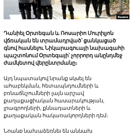
ENVIRONMENT AND HEALTH
IDEALS AND INSTITUTIONS
Դանիել Օրտեգան և Ռոսարիո Մուրիլյոն
վճռական են տրամադրված՝ ցանկացած
գնով հասնելու Նիկարագուայի նախագահի
պաշտոնում Օրտեգայի՝ չորրորդ անընդմեջ
ժամկետով վերընտրմանը։
Այդ նպատակով նրանք սկսել են
ահաբեկման, հետապնդումների և
բռնաճնշումների լայն արշավ
քաղաքացիական հասարակության,
լրագրողների, քննադատների և
քաղաքական հակառակորդների դեմ։
Նրանք նախաձեռնել են անկախ