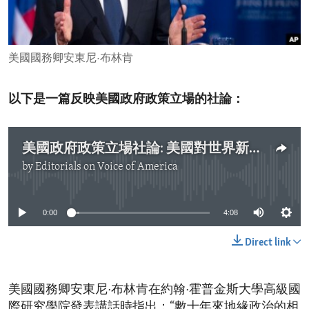
ENVIRONMENT AND HEALTH
IDEALS AND INSTITUTIONS
美國國務卿安東尼·布林肯
以下是一篇反映美國政府政策立場的社論：
美國政府政策立場社論: 美國對世界新秩序的願景
by
Editorials on Voice of America
No media source currently available
0:00
4:08
Direct link
美國國務卿安東尼·布林肯在約翰·霍普金斯大學高級國
際研究學院發表講話時指出：“數十年來地緣政治的相