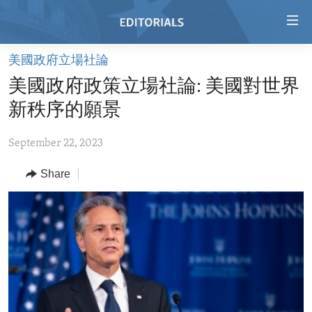
Accessibility
links
Skip
美國政府立場社論
to
HOME
美國政府政策立場社論: 美國對世界
main
VIDEO
content
新秩序的願景
RADIO
Skip
to
September 22, 2023
REGIONS
main
Share
TOPICS
AFRICA
Navigation
Skip
ARCHIVE
AMERICAS
HUMAN RIGHTS
to
ABOUT US
ASIA
SECURITY AND DEFENSE
Search
EUROPE
AID AND DEVELOPMENT
FOLLOW US
MIDDLE EAST
DEMOCRACY AND GOVERNANCE
ECONOMY AND TRADE