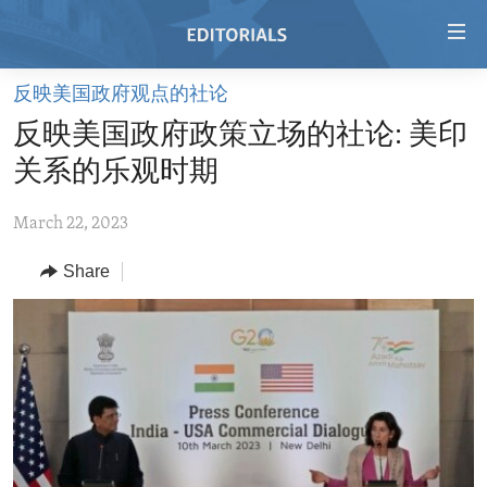
Accessibility
links
Skip
反映美国政府观点的社论
to
HOME
反映美国政府政策立场的社论: 美印
main
VIDEO
content
关系的乐观时期
RADIO
Skip
to
March 22, 2023
REGIONS
main
Share
TOPICS
AFRICA
Navigation
Skip
ARCHIVE
AMERICAS
HUMAN RIGHTS
to
ABOUT US
ASIA
SECURITY AND DEFENSE
Search
EUROPE
AID AND DEVELOPMENT
FOLLOW US
MIDDLE EAST
DEMOCRACY AND GOVERNANCE
ECONOMY AND TRADE