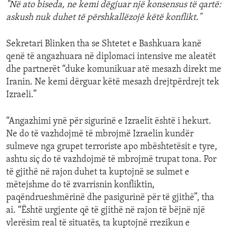
"Në ato biseda, ne kemi dëgjuar një konsensus të qartë:
askush nuk duhet të përshkallëzojë këtë konflikt."
Sekretari Blinken tha se Shtetet e Bashkuara kanë
qenë të angazhuara në diplomaci intensive me aleatët
dhe partnerët “duke komunikuar atë mesazh direkt me
Iranin. Ne kemi dërguar këtë mesazh drejtpërdrejt tek
Izraeli.”
“Angazhimi ynë për sigurinë e Izraelit është i hekurt.
Ne do të vazhdojmë të mbrojmë Izraelin kundër
sulmeve nga grupet terroriste apo mbështetësit e tyre,
ashtu siç do të vazhdojmë të mbrojmë trupat tona. Por
të gjithë në rajon duhet ta kuptojnë se sulmet e
mëtejshme do të zvarrisnin konfliktin,
paqëndrueshmërinë dhe pasigurinë për të gjithë”, tha
ai. “Është urgjente që të gjithë në rajon të bëjnë një
vlerësim real të situatës, ta kuptojnë rrezikun e