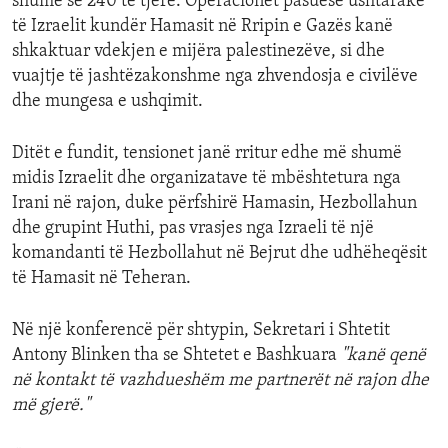
shumë se 240 të tjerë. Operacionet pasuese ushtarake
të Izraelit kundër Hamasit në Rripin e Gazës kanë
shkaktuar vdekjen e mijëra palestinezëve, si dhe
vuajtje të jashtëzakonshme nga zhvendosja e civilëve
dhe mungesa e ushqimit.
Ditët e fundit, tensionet janë rritur edhe më shumë
midis Izraelit dhe organizatave të mbështetura nga
Irani në rajon, duke përfshirë Hamasin, Hezbollahun
dhe grupint Huthi, pas vrasjes nga Izraeli të një
komandanti të Hezbollahut në Bejrut dhe udhëheqësit
të Hamasit në Teheran.
Në një konferencë për shtypin, Sekretari i Shtetit
Antony Blinken tha se Shtetet e Bashkuara
"kanë qenë
në kontakt të vazhdueshëm me partnerët në rajon dhe
më gjerë."