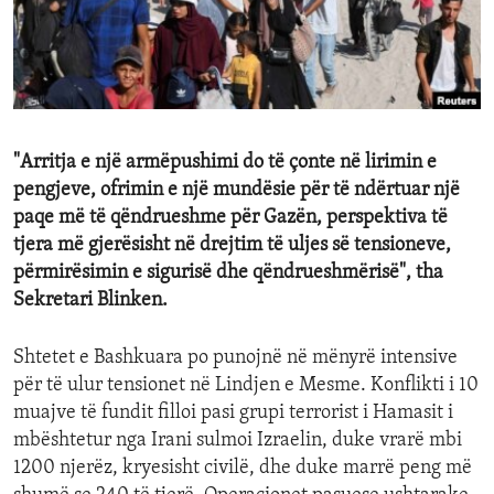
ENVIRONMENT AND HEALTH
IDEALS AND INSTITUTIONS
"Arritja e një armëpushimi do të çonte në lirimin e
pengjeve, ofrimin e një mundësie për të ndërtuar një
paqe më të qëndrueshme për Gazën, perspektiva të
tjera më gjerësisht në drejtim të uljes së tensioneve,
përmirësimin e sigurisë dhe qëndrueshmërisë", tha
Sekretari Blinken.
Shtetet e Bashkuara po punojnë në mënyrë intensive
për të ulur tensionet në Lindjen e Mesme. Konflikti i 10
muajve të fundit filloi pasi grupi terrorist i Hamasit i
mbështetur nga Irani sulmoi Izraelin, duke vrarë mbi
1200 njerëz, kryesisht civilë, dhe duke marrë peng më