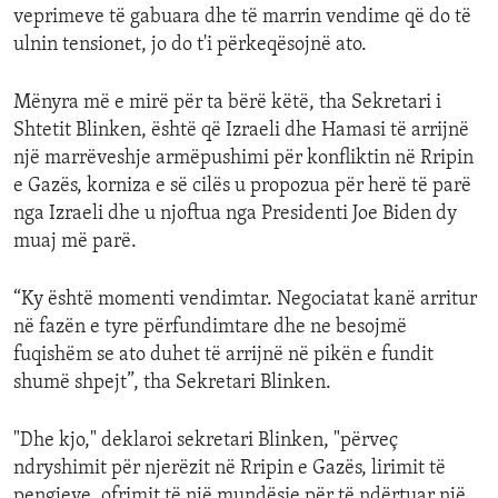
veprimeve të gabuara dhe të marrin vendime që do të
ulnin tensionet, jo do t'i përkeqësojnë ato.
Mënyra më e mirë për ta bërë këtë, tha Sekretari i
Shtetit Blinken, është që Izraeli dhe Hamasi të arrijnë
një marrëveshje armëpushimi për konfliktin në Rripin
e Gazës, korniza e së cilës u propozua për herë të parë
nga Izraeli dhe u njoftua nga Presidenti Joe Biden dy
muaj më parë.
“Ky është momenti vendimtar. Negociatat kanë arritur
në fazën e tyre përfundimtare dhe ne besojmë
fuqishëm se ato duhet të arrijnë në pikën e fundit
shumë shpejt”, tha Sekretari Blinken.
"Dhe kjo," deklaroi sekretari Blinken, "përveç
ndryshimit për njerëzit në Rripin e Gazës, lirimit të
pengjeve, ofrimit të një mundësie për të ndërtuar një