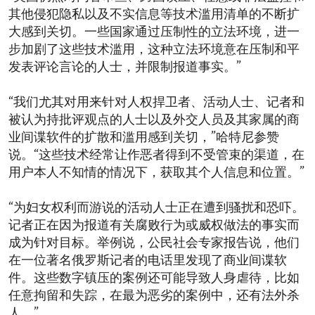
其他侵犯隐私以及不实信息等技术滥用清单的不断扩
大感到关切。一些国家通过压制性的立法环境，进一
步加剧了这些技术滥用，这种立法环境意在压制和平
发表评论言论的人士，并限制报道事实。”
“我们尤其对用来针对人权捍卫者、活动人士、记者和
被认为持批评观点的人士以及外交人员及其家属的商
业间谍软件的扩散和滥用感到关切，”哈特尼参赞
说。“这些技术经常让作恶者得到不受管束的渠道，在
用户本人不知情的情况下，获取其个人信息和位置。”
“为妇女权利而游说的活动人士正在遭到骚扰和恐吓。
记者正在因为报道有关腐败行为或威权做法的事实而
成为针对目标。举例说，公民社会专家报告说，他们
在一位著名俄罗斯记者的电话里发现了商业间谍软
件。这些数字镇压的案例还可能导致人身虐待，比如
任意拘留和失踪，在最为恶劣的案例中，还有法外杀
人。”