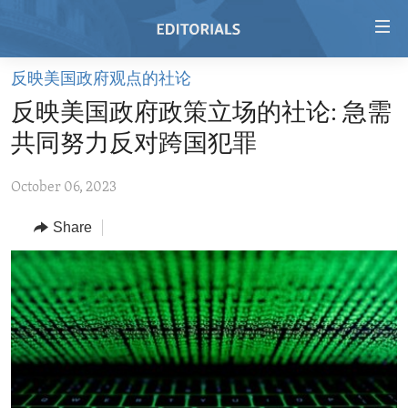
Accessibility
links
Skip
反映美国政府观点的社论
to
HOME
反映美国政府政策立场的社论: 急需
main
VIDEO
content
共同努力反对跨国犯罪
RADIO
Skip
to
October 06, 2023
REGIONS
main
Share
TOPICS
AFRICA
Navigation
Skip
ARCHIVE
AMERICAS
HUMAN RIGHTS
to
ABOUT US
ASIA
SECURITY AND DEFENSE
Search
EUROPE
AID AND DEVELOPMENT
FOLLOW US
MIDDLE EAST
DEMOCRACY AND GOVERNANCE
ECONOMY AND TRADE