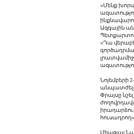
«Մենք խոր
ազատությո
ինքնավարո
Ազգային ան
Պետքարտու
«Դա վերաբե
գործադրմա
լրատվամիջո
ազատությո
Նոյեմբերի 
անպատժելիո
Փրայսը նշե
ժողովրդավ
իրադարձութ
հուսադրող»
Միացյալ Ն