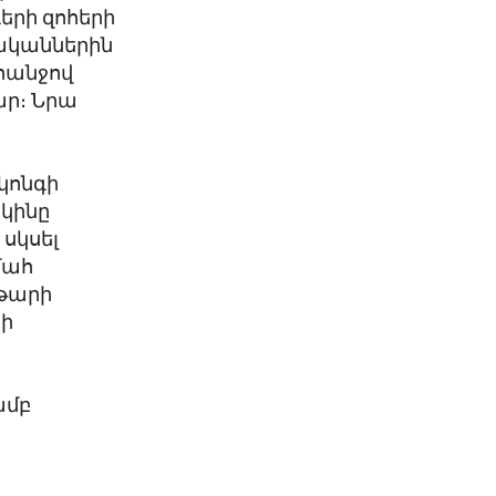
երի զոհերի
վականներին
հանջով
ար։ Նրա
կոնգի
եկինը
սկսել
մահ
աթարի
րի
ամբ