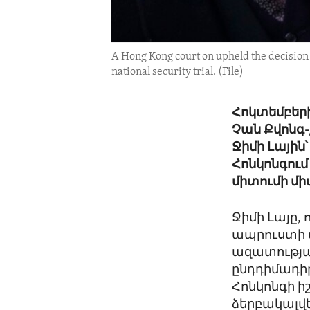
A Hong Kong court on upheld the decision
national security trial. (File)
Հոկտեմբերի
Չան Քվոնգ
Ջիմի Լայի
Հոնկոնգում
միտումի միա
Ջիմի Լայը, 
ապրուստի 
ազատությա
ընդդիմադիր
Հոնկոնգի ի
ձերբակալվե