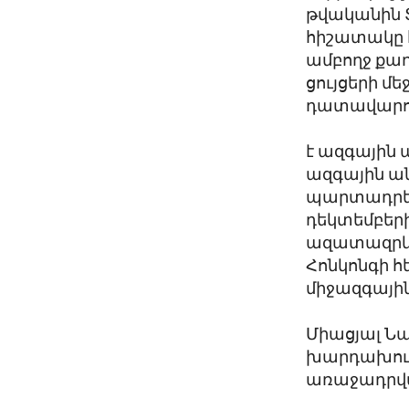
թվականին 
հիշատակը հ
ամբողջ քա
ցույցերի մ
դատավարութ
է ազգային
ազգային ան
պարտադրել 
դեկտեմբերի
ազատազրկո
Հոնկոնգի հ
միջազգային
Միացյալ Ն
խարդախութ
առաջադրվա