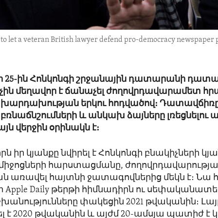
 to let a veteran British lawyer defend pro-democracy newspaper 
 25-ին Հոնկոնգի շրջանային դատարանի դատա
-չին մեղավոր է ճանաչել ժողովրդավարամետ 
ն՝ խարդախության երկու հոդվածով։ Դատավճիռ
 բռնաճնշումների և անկախ ձայները լռեցնելու 
յն վերջին օրինակն է։
որն իր կյանքը նվիրել է Հոնկոնգի բնակիչների կյ
միջոցների հարստացմանը, ժողովրդավարությա
ն առավել հայտնի ջատագովներից մեկն է։ Նա
 Apple Daily թերթի հիմնադիրն ու սեփականատեր
շխանությունները փակեցին 2021 թվականին։ Լայ
լ է 2020 թվականին և այժմ 20-ամսյա պատիժ է կր