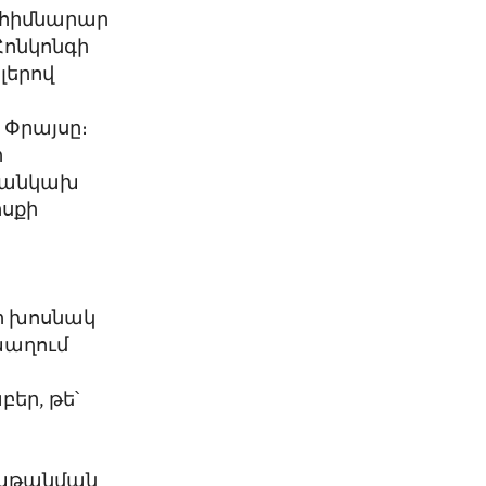
 հիմնարար
ոնկոնգի
լերով
Փրայսը։
ի
ն անկախ
ոսքի
ի խոսնակ
 խաղում
բեր, թե՝
 խթանման