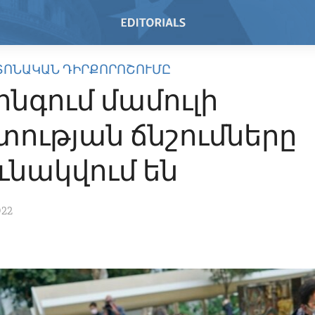
ՏՈՆԱԿԱՆ ԴԻՐՔՈՐՈՇՈՒՄԸ
ոնգում մամուլի
ության ճնշումները
ւնակվում են
022