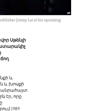
publisher Jimmy Lai at his upcoming
վոր Սթենլի
հրատարակիչ
ը
աճող
անքի և
ն և խոսքի
 հանրահայտ
ն էր, որը
ը
ում 1989