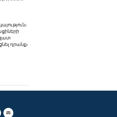
այություն։
ացիների
ազատ
ցնել դրանք։