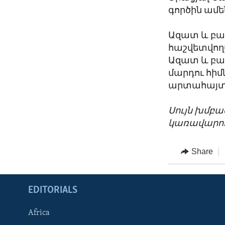
գործին ամեն
Ազատ և բաց
հաշվետվողա
Ազատ և բաց
մարդու հիմ
արտահայտվե
Սույն խմբ
կառավարու
Share
EDITORIALS
Africa