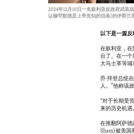
2024年12月10日一名叙利亚反政府
认穆罕默德是上帝先知的信条)的伊斯兰
以下是一篇反
在叙利亚，在
台了。在一个
大马士革等城
乔·拜登总统
人。”他称该
“对于长期受
来的历史机遇
在推翻阿萨德政权
Sham)被