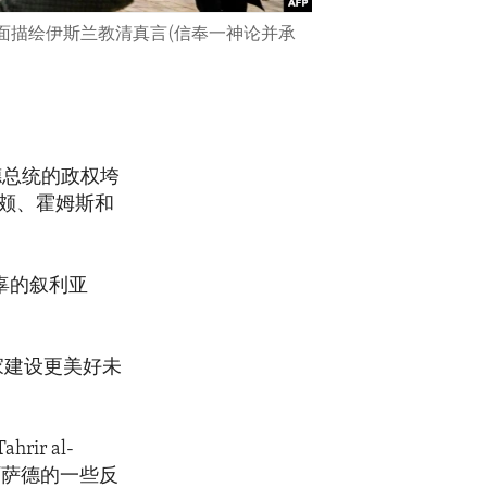
一面描绘伊斯兰教清真言(信奉一神论并承
德总统的政权垮
颇、霍姆斯和
辜的叙利亚
家建设更美好未
r al-
阿萨德的一些反