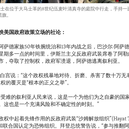
武装战士在位于大马士革的8世纪伍麦叶清真寺的庭院中行走，手持
黑旗。
映美国政府政策立场的社论：
阿萨德家族50年铁腕统治和13年内战之后，巴沙尔·阿萨
星期多一点的时间里，伊斯兰主义反政府武装席卷了阿勒
市，夺取了控制权，政府军溃退，阿萨德逃离叙利亚。
在白宫说：“这个政权残暴地对待、折磨、杀害了数十万无
政权的覆灭是“根本的正义之举”。
苦受难的叙利亚人民来说，这是一个为他们为之自豪的国
。这也是一个充满风险和不确定性的时刻。”
中起着先锋作用的反政府武装“沙姆解放组织”(Hayat Tahri
美国和联合国认定为恐怖组织。拜登总统警告说，“参与推翻