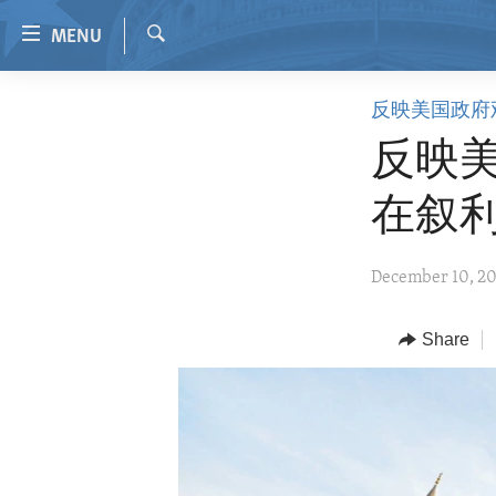
Accessibility
MENU
links
Search
Skip
HOME
反映美国政府
to
VIDEO
main
反映美
content
RADIO
Skip
在叙
REGIONS
to
main
TOPICS
AFRICA
December 10, 2
Navigation
ARCHIVE
AMERICAS
HUMAN RIGHTS
Skip
to
ABOUT US
Share
ASIA
SECURITY AND DEFENSE
Search
EUROPE
AID AND DEVELOPMENT
MIDDLE EAST
DEMOCRACY AND GOVERNANCE
ECONOMY AND TRADE