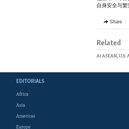
自身安全与繁
Share
Related
At ASEAN, U.S. A
EDITORIALS
Africa
Asia
Americas
Europe