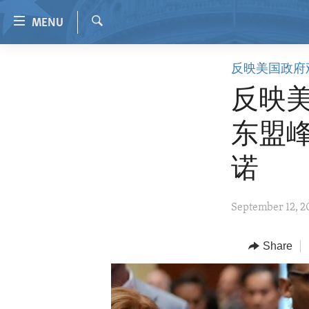
Accessibility
MENU
links
Search
Skip
HOME
反映美国政府
to
VIDEO
main
反映美
content
RADIO
Skip
东盟
REGIONS
to
main
TOPICS
AFRICA
诺
Navigation
ARCHIVE
AMERICAS
HUMAN RIGHTS
Skip
September 12, 2
to
ABOUT US
ASIA
SECURITY AND DEFENSE
Search
EUROPE
AID AND DEVELOPMENT
Share
MIDDLE EAST
DEMOCRACY AND GOVERNANCE
ECONOMY AND TRADE